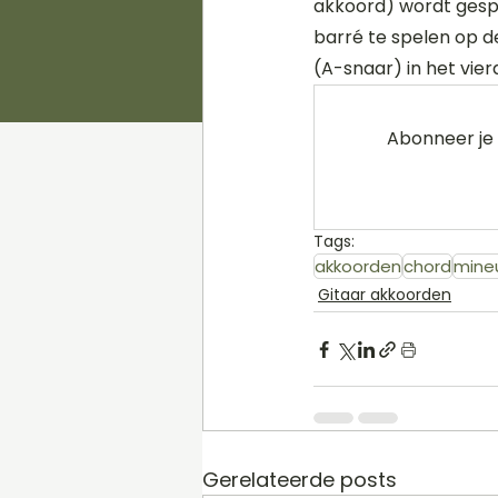
akkoord) wordt gespe
barré te spelen op de
(A-snaar) in het vier
Abonneer je 
Tags:
akkoorden
chord
mine
Gitaar akkoorden
Gerelateerde posts