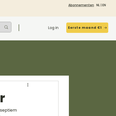
Abonnementen
NL
|
EN
Log in
Eerste maand €1
r
 septiem 