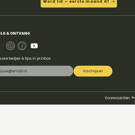
Word lid — eerste maand €1
koord gitaar
LG & ONTVANG
euwe liedjes & tips in je inbox
Inschrijven
Voorwaarden
P