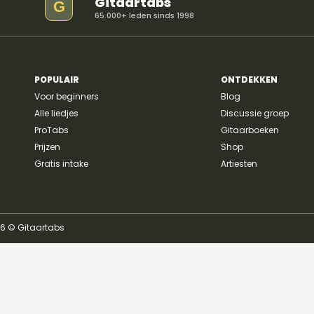
Gitaartabs
G
65.000+ leden sinds 1998
Cm7 akkoord gitaar
POPULAIR
ONTDEKKEN
Voor beginners
Blog
Alle liedjes
Discussie groep
ProTabs
Gitaarboeken
Prijzen
Shop
Gratis intake
Artiesten
26 © Gitaartabs