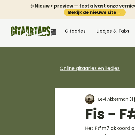
✨ Nieuw • preview — test alvast onze verni
Bekijk de nieuwe site →
Gitaarles
Liedjes & Tabs
Online gitaarles en liedjes
Levi Akkerman
31 
Fis - 
Het F#m7 akkoord of