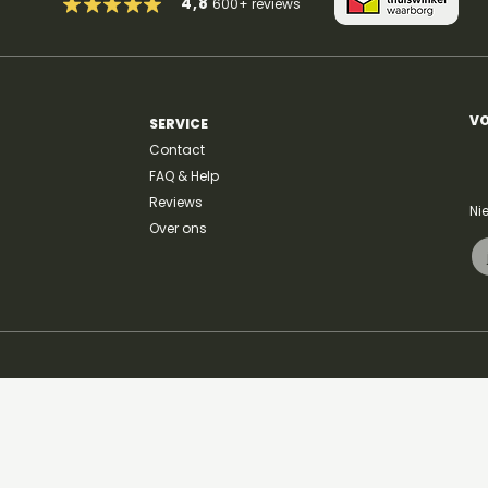
4,8
600+
reviews
F ak
G akkoord gitaar
VO
SERVICE
Contact
FAQ & Help
Reviews
Ni
Over ons