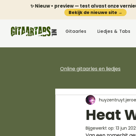
✨ Nieuw • preview — test alvast onze verni
Bekijk de nieuwe site →
Gitaarles
Liedjes & Tabs
Online gitaarles en liedjes
huyzentruyt.jero
Heat W
Bijgewerkt op:
13 jun 20
Van een zomerhit ges