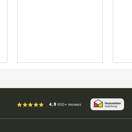
4,8
600+
reviews
The House Of The Rising
Wis
Sun - The Animals
Pink