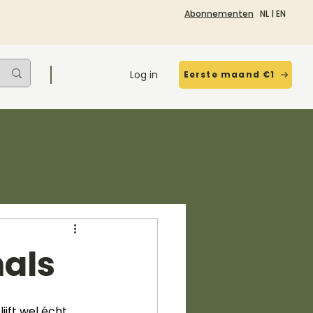
Abonnementen
NL
|
EN
Log in
Eerste maand €1
als
jft wel écht 