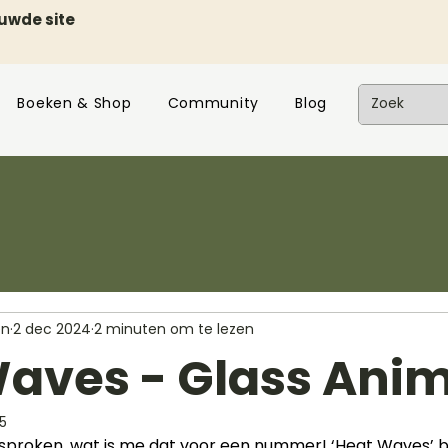
euwde site
Boeken & Shop
Community
Blog
en
2 dec 2024
2 minuten om te lezen
aves - Glass Anim
25
proken, wat is me dat voor een nummer! ‘Heat Waves’ bli