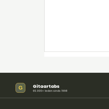
Gitaartabs
G
65.000+ leden sinds 1998
Comfortably Numb riff &
akkoorden leren - Pink