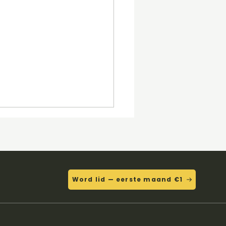
Word lid — eerste maand €1
h You Where Here -
 Floyd