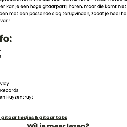
r kan je een hoge gitaarpartij horen, maar die komt niet 
rden met een passende slag terugvinden, zodat je heel 
rvan!
fo:
s
s
yley
 Records
oen Huyzentruyt
gitaar liedjes & gitaar tabs
Wil je meer lezen?