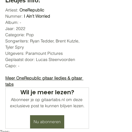
Liedjes info:
Artiest: 
OneRepublic
Nummer:
 I Ain’t Worried
Album: -
Jaar: 2022
Categorie: Pop
Songwriters: Ryan Tedder, Brent Kutzle, 
Tyler Spry
Uitgevers: Paramount Pictures
Geplaatst door: Lucas Steenvoorden 
Capo: -
Meer OneRepublic gitaar liedjes & gitaar 
tabs
Wil je meer lezen?
Abonneer je op gitaartabs.nl om deze 
exclusieve post te kunnen blijven lezen.
Nu abonneren
Tags: