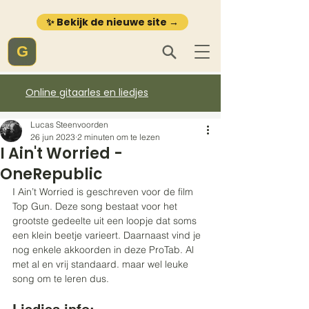
✨ Bekijk de nieuwe site →
G
Online gitaarles en liedjes
Lucas Steenvoorden
26 jun 2023
2 minuten om te lezen
I Ain't Worried -
OneRepublic
I Ain’t Worried is geschreven voor de film 
Top Gun. Deze song bestaat voor het 
grootste gedeelte uit een loopje dat soms 
een klein beetje varieert. Daarnaast vind je 
nog enkele akkoorden in deze ProTab. Al 
met al en vrij standaard. maar wel leuke 
song om te leren dus.