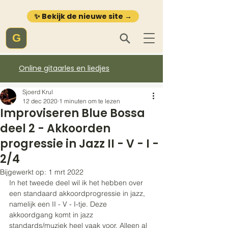
✨ Bekijk de nieuwe site →
G
Online gitaarles en liedjes
Sjoerd Krul
12 dec 2020
1 minuten om te lezen
Improviseren Blue Bossa
deel 2 - Akkoorden
progressie in Jazz II - V - I -
2/4
Bijgewerkt op:
1 mrt 2022
In het tweede deel wil ik het hebben over 
een standaard akkoordprogressie in jazz, 
namelijk een II - V - I-tje. Deze 
akkoordgang komt in jazz 
standards/muziek heel vaak voor. Alleen al 