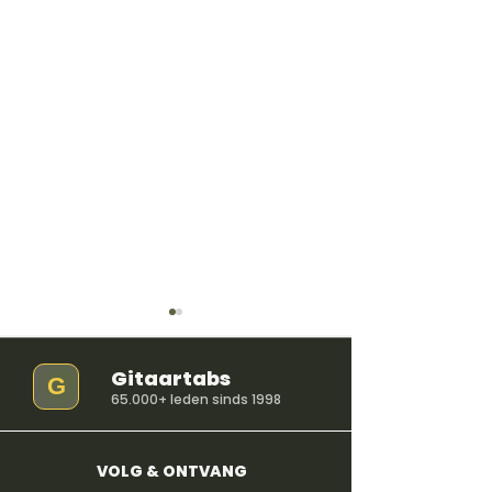
Gitaartabs
G
65.000+ leden sinds 1998
VOLG & ONTVANG
Improviseren over de
Improviseren 