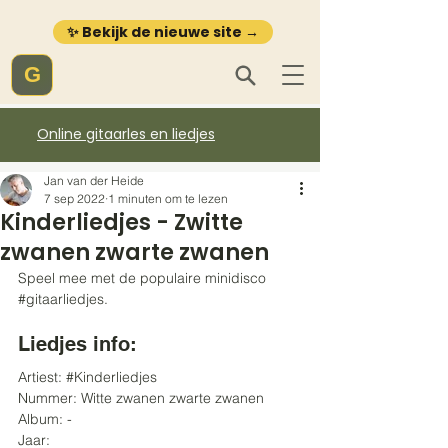
✨ Bekijk de nieuwe site →
G
Online gitaarles en liedjes
Jan van der Heide
7 sep 2022
1 minuten om te lezen
Kinderliedjes - Zwitte
zwanen zwarte zwanen
Speel mee met de populaire minidisco 
#gitaarliedjes
. 
Liedjes info:
Artiest: 
#Kinderliedjes
Nummer: Witte zwanen zwarte zwanen
Album: -
Jaar: 