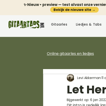
✨ Nieuw • preview — test alvast onze verni
Bekijk de nieuwe site →
Gitaarles
Liedjes & Tabs
Online gitaarles en liedjes
Levi Akkerman
11 
Let He
Bijgewerkt op:
6 jan 202
Dit intro is redelijk l