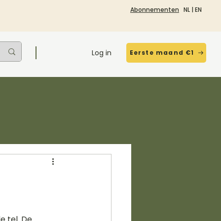
Abonnementen
NL
|
EN
Log in
Eerste maand €1
e tel. De 