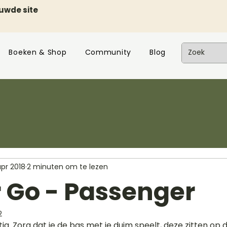
euwde site
Boeken & Shop
Community
Blog
apr 2018
2 minuten om te lezen
r Go - Passenger
2
astig. Zorg dat je de bas met je duim speelt, deze zitten op d