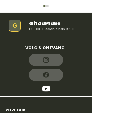
Gitaartabs
G
65.000+ leden sinds 1998
VOLG & ONTVANG
So Easy (To Fall In
iloveitiloveitil
Love) - Olivia Dean
Bella Kay
POPULAIR
4,8
600+
reviews
Voor beginners
Alle liedjes