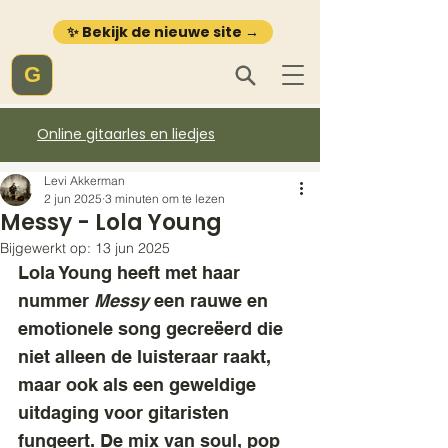
✨ Bekijk de nieuwe site →
G
Online gitaarles en liedjes
Levi Akkerman
2 jun 2025
3 minuten om te lezen
Messy - Lola Young
Bijgewerkt op:
13 jun 2025
Lola Young heeft met haar 
nummer 
Messy
 een rauwe en 
emotionele song gecreëerd die 
niet alleen de luisteraar raakt, 
maar ook als een geweldige 
uitdaging voor gitaristen 
fungeert. De mix van soul, pop 