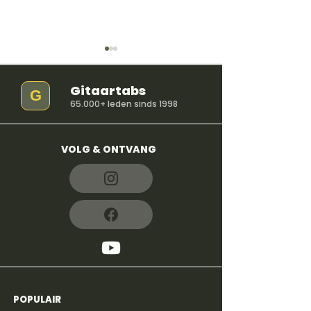
Gitaartabs
G
65.000+ leden sinds 1998
VOLG & ONTVANG
So Easy (To Fall In
iloveitiloveitil
Love) - Olivia Dean
Bella Kay
POPULAIR
4,8
600+
reviews