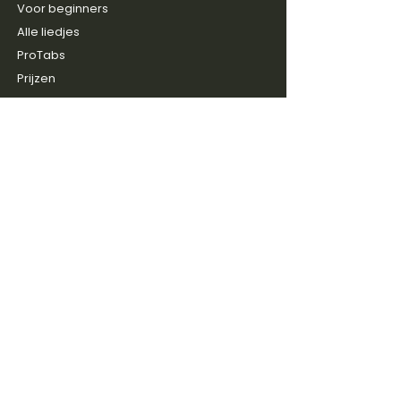
Voor beginners
Alle liedjes
ProTabs
Prijzen
Gratis intake
ONTDEKKEN
Blog
Discussie groep
Gitaarboeken
Shop
Artiesten
SERVICE
Contact
FAQ & Help
Reviews
Over ons