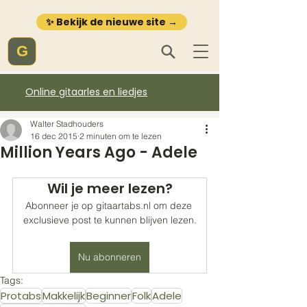
✨ Bekijk de nieuwe site →
G
Online gitaarles en liedjes
Walter Stadhouders
16 dec 2015
2 minuten om te lezen
Million Years Ago - Adele
Wil je meer lezen?
Abonneer je op gitaartabs.nl om deze 
exclusieve post te kunnen blijven lezen.
Nu abonneren
Tags:
Protabs
Makkelijk
Beginner
Folk
Adele