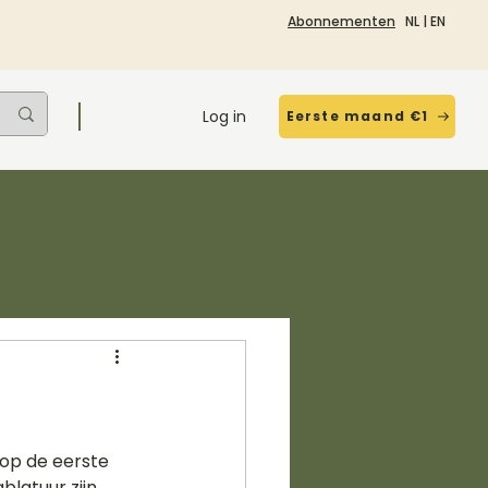
Abonnementen
NL
|
EN
Log in
Eerste maand €1
op de eerste 
latuur zijn 