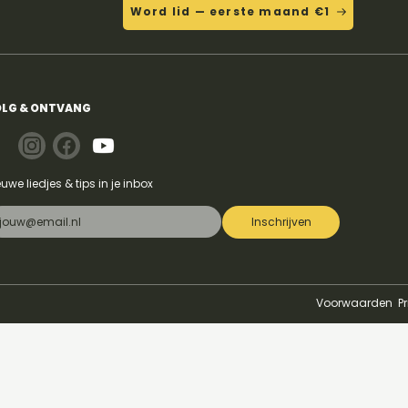
Word lid — eerste maand €1
eitiloveitiloveit - Bella
LG & ONTVANG
euwe liedjes & tips in je inbox
Inschrijven
Voorwaarden
P