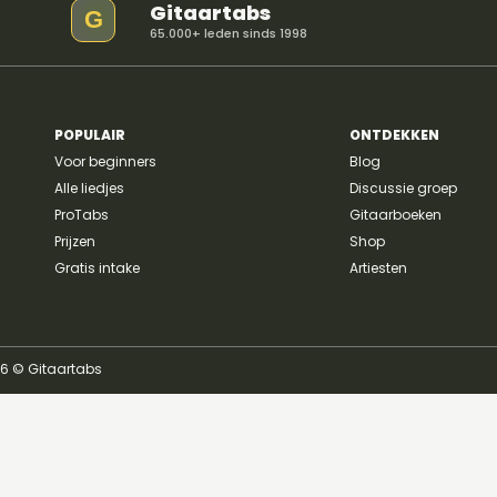
Gitaartabs
G
65.000+ leden sinds 1998
Material Lover - SIENNA
SPIRO
POPULAIR
ONTDEKKEN
Voor beginners
Blog
Alle liedjes
Discussie groep
ProTabs
Gitaarboeken
Prijzen
Shop
Gratis intake
Artiesten
26 © Gitaartabs