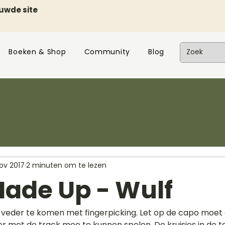
euwde site
Boeken & Shop
Community
Blog
nov 2017
2 minuten om te lezen
ade Up - Wulf
veder te komen met fingerpicking. Let op de capo moet 
 met de track mee te kunnen spelen. De kruisjes in de tab