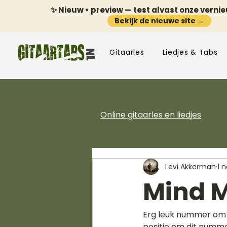
✨ Nieuw • preview — test alvast onze verni
Bekijk de nieuwe site →
Gitaarles
Liedjes & Tabs
Online gitaarles en liedjes
Levi Akkerman
1 
Mind M
Erg leuk nummer om 
positie om dit nummer