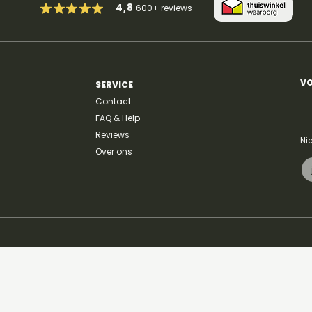
4,8
600+
reviews
So Easy (To Fall In Love) -
ilov
Olivia Dean
Kay
VO
SERVICE
Contact
FAQ & Help
Reviews
Ni
Over ons