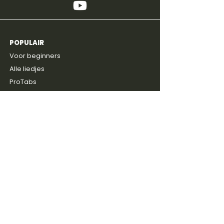
POPULAIR
4,8
600+
reviews
Voor beginners
Alle liedjes
ProTabs
Prijzen
Gratis intake
ONTDEKKEN
Blog
Discussie groep
Gitaarboeken
Shop
Artiesten
SERVICE