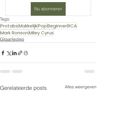
Nu abonneren
Tags:
Protabs
Makkelijk
Pop
Beginner
RCA
Mark Ronson
Miley Cyrus
Gitaarliedjes
Alles weergeven
Gerelateerde posts