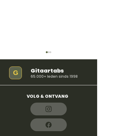
Gitaartabs
G
65.000+ leden sinds 1998
VOLG & ONTVANG
So Easy (To Fall In
iloveitiloveitil
Love) - Olivia Dean
Bella Kay