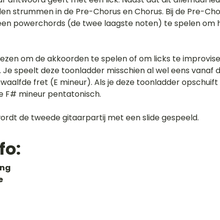
den strummen in de Pre-Chorus en Chorus. Bij de Pre-Chor
een powerchords (de twee laagste noten) te spelen om he
kiezen om de akkoorden te spelen of om licks te improvise
Je speelt deze toonladder misschien al wel eens vanaf de 
waalfde fret (E mineur). Als je deze toonladder opschuift
 je F# mineur pentatonisch.  
wordt de tweede gitaarpartij met een slide gespeeld.  
fo:
ng 
 