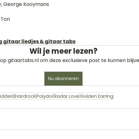
ay, George Kooymans 
 Ton 
 gitaar liedjes & gitaar tabs
Wil je meer lezen?
op gitaartabs.nl om deze exclusieve post te kunnen blijve
Nu abonneren
iddeld
Hardrock
Polydor
Radar Love
Golden Earring