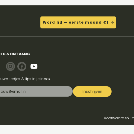
Word lid — eerste maand €1
eitiloveitiloveit - Bella
LG & ONTVANG
euwe liedjes & tips in je inbox
Inschrijven
Voorwaarden
P