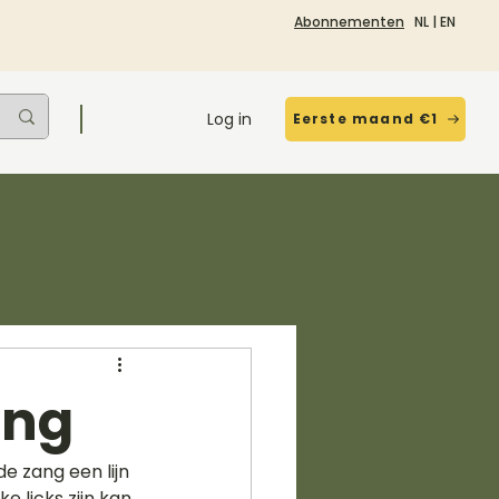
Abonnementen
NL
|
EN
Log in
Eerste maand €1
ing
e zang een lijn 
 licks zijn kan 