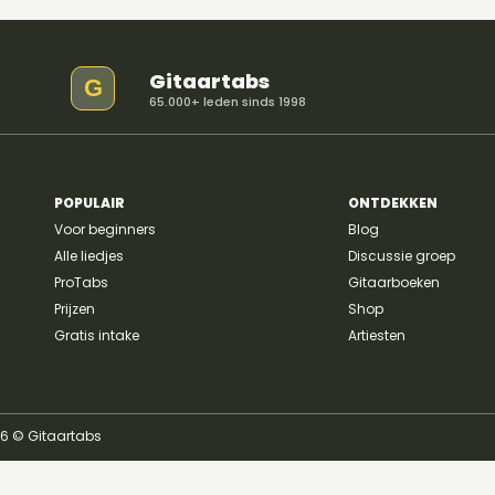
Gitaartabs
G
65.000+ leden sinds 1998
Material Lover - SIENNA
SPIRO
POPULAIR
ONTDEKKEN
Voor beginners
Blog
Alle liedjes
Discussie groep
ProTabs
Gitaarboeken
Prijzen
Shop
Gratis intake
Artiesten
26 © Gitaartabs