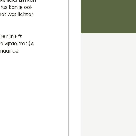
us kan je ook 
t wat lichter 
ren in F# 
vijfde fret (A 
 naar de 