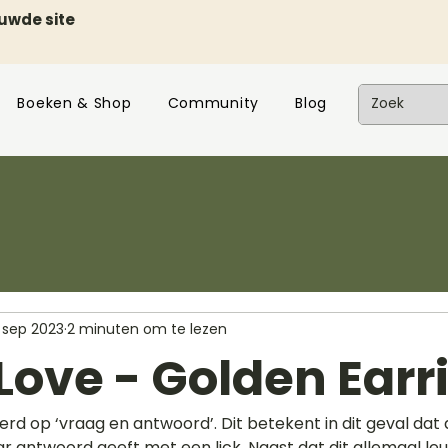
euwde site
Boeken & Shop
Community
Blog
 sep 2023
2 minuten om te lezen
Love - Golden Earr
rd op ‘vraag en antwoord’. Dit betekent in dit geval dat d
r antwoord geeft met een lick. Naast dat dit allemaal leuke