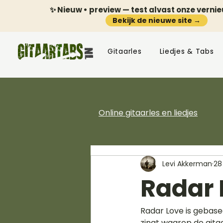
✨ Nieuw • preview — test alvast onze verni
Bekijk de nieuwe site →
Gitaarles
Liedjes & Tabs
Online gitaarles en liedjes
Levi Akkerman
28
Radar 
Radar Love is gebasee
zingt waarop de gitaa