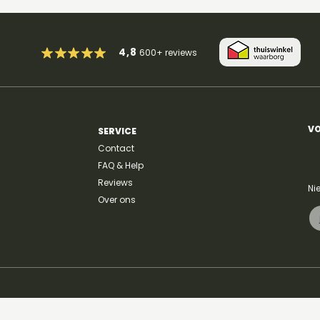
4,8
600+
reviews
So Easy (To Fall In Love) -
ilov
Olivia Dean
Kay
VO
SERVICE
Contact
FAQ & Help
Reviews
Ni
Over ons