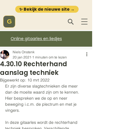
✨ Bekijk de nieuwe site →
G
Online gitaarles en liedjes
Niels Onstenk
20 jan 2021
1 minuten om te lezen
4.30.10 Rechterhand
aanslag techniek
Bijgewerkt op:
10 mrt 2022
Er zijn diverse slagtechnieken die meer 
dan de moeite waard zijn om te kennen. 
Hier bespreken we de op en neer 
beweging i.c.m. de plectrum en met je 
vingers.
In deze gitaarles wordt de rechterhand 
techniek besproken. Verschillende 