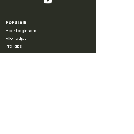
POPULAIR
4,8
600+
reviews
Voor beginners
Alle liedjes
ProTabs
Prijzen
Gratis intake
ONTDEKKEN
Blog
Discussie groep
Gitaarboeken
Shop
Artiesten
SERVICE
Contact