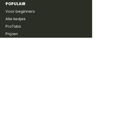
POPULAIR
4,8
600+
reviews
Voor beginners
Alle liedjes
ProTabs
Prijzen
Gratis intake
ONTDEKKEN
Blog
Discussie groep
Gitaarboeken
Shop
Artiesten
SERVICE
Contact
FAQ & Help
Reviews