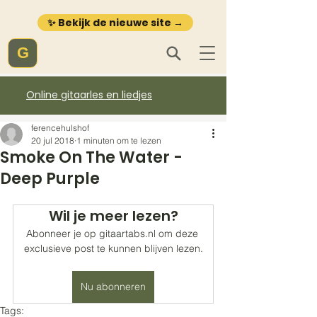
✨ Bekijk de nieuwe site →
G
Online gitaarles en liedjes
ferencehulshof
20 jul 2018
1 minuten om te lezen
Smoke On The Water -
Deep Purple
Wil je meer lezen?
Abonneer je op gitaartabs.nl om deze 
exclusieve post te kunnen blijven lezen.
Nu abonneren
Tags: