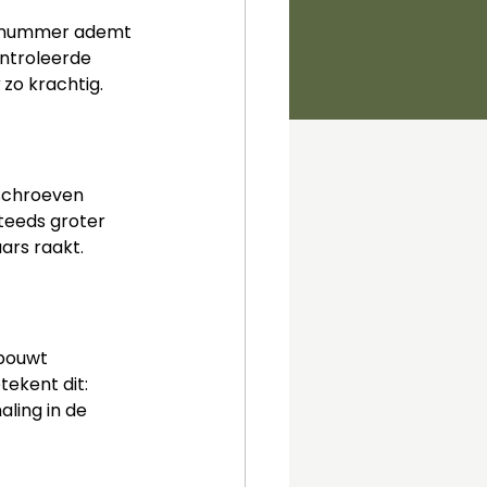
t nummer ademt 
ntroleerde 
 zo krachtig.
 schroeven 
steeds groter 
ars raakt.
bouwt 
ekent dit: 
aling in de 