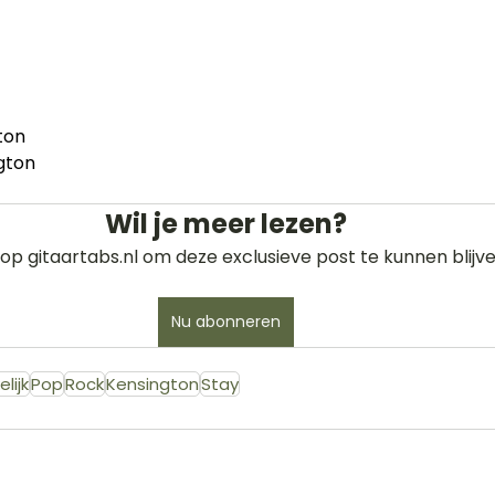
ton
gton
Wil je meer lezen?
op gitaartabs.nl om deze exclusieve post te kunnen blijve
Nu abonneren
lijk
Pop
Rock
Kensington
Stay