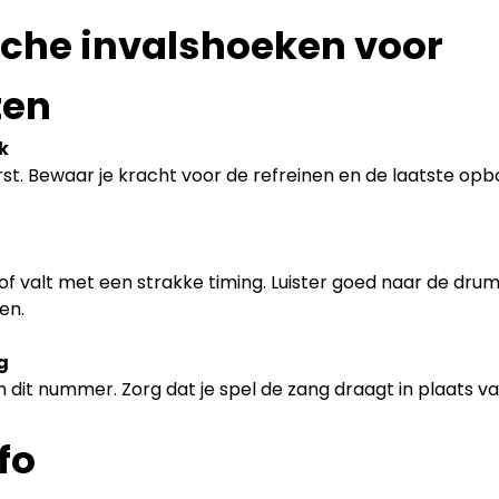
sche invalshoeken voor 
ten
k
rst. Bewaar je kracht voor de refreinen en de laatste op
 of valt met een strakke timing. Luister goed naar de drums
en.
g
in dit nummer. Zorg dat je spel de zang draagt in plaats v
fo