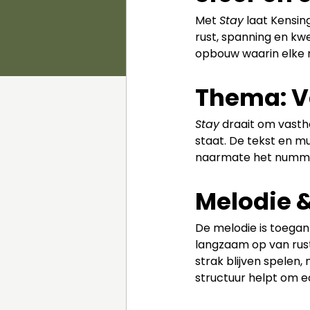
Met 
Stay
 laat Kensi
rust, spanning en k
opbouw waarin elke n
Thema: V
Stay
 draait om vasth
staat. De tekst en mu
naarmate het nummer 
Melodie &
De melodie is toegan
langzaam op van rusti
strak blijven spelen, 
structuur helpt om e