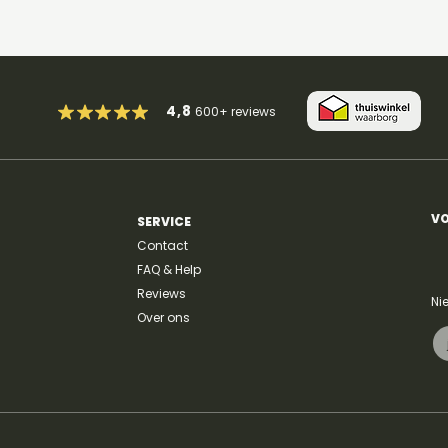
4,8
600+
reviews
So Easy (To Fall In Love) -
ilov
Olivia Dean
Kay
VO
SERVICE
Contact
FAQ & Help
Reviews
Ni
Over ons