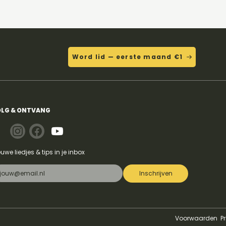
Word lid — eerste maand €1
eitiloveitiloveit - Bella
LG & ONTVANG
euwe liedjes & tips in je inbox
Inschrijven
Voorwaarden
P