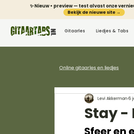
✨ Nieuw • preview — test alvast onze verni
Bekijk de nieuwe site →
Gitaarles
Liedjes & Tabs
Online gitaarles en liedjes
Levi Akkerman
6 
Stay -
Sfeer en 