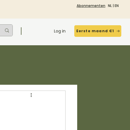
Abonnementen
NL
|
EN
Log in
Eerste maand €1