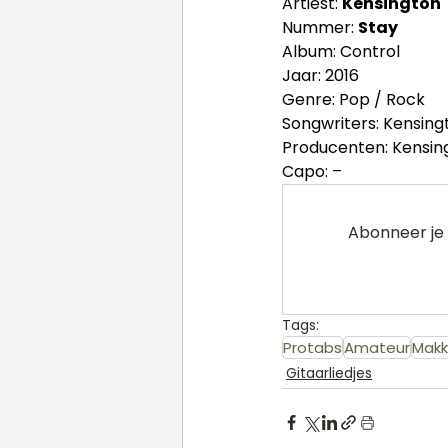
Artiest: 
Kensington
Nummer: 
Stay
Album: Control
Jaar: 2016
Genre: Pop / Rock
Songwriters: Kensing
Producenten: Kensin
Capo: –
Abonneer je 
Tags:
Protabs
Amateur
Makke
Gitaarliedjes