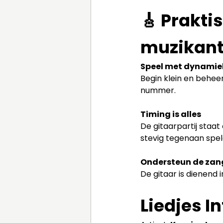
🎸 Prakti
muzikan
Speel met dynamie
Begin klein en behee
nummer.
Timing is alles
De gitaarpartij staat
stevig tegenaan spel
Ondersteun de zan
De gitaar is dienend 
Liedjes In