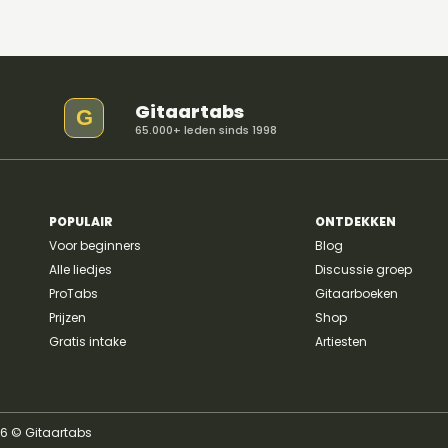
Gitaartabs
G
65.000+ leden sinds 1998
Material Lover - SIENNA
SPIRO
POPULAIR
ONTDEKKEN
Voor beginners
Blog
Alle liedjes
Discussie groep
ProTabs
Gitaarboeken
Prijzen
Shop
Gratis intake
Artiesten
26 © Gitaartabs