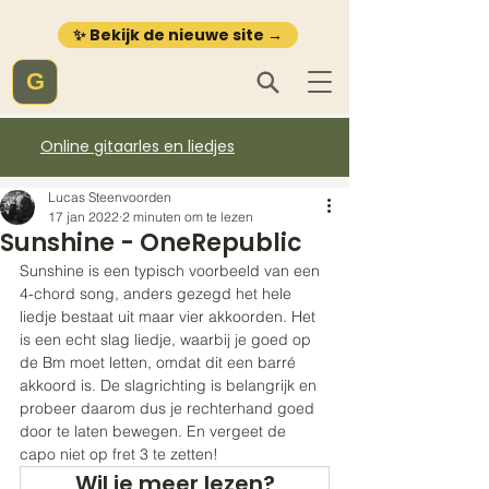
✨ Bekijk de nieuwe site →
G
Online gitaarles en liedjes
Lucas Steenvoorden
17 jan 2022
2 minuten om te lezen
Sunshine - OneRepublic
Sunshine is een typisch voorbeeld van een 
4-chord song, anders gezegd het hele 
liedje bestaat uit maar vier akkoorden. Het 
is een echt slag liedje, waarbij je goed op 
de Bm moet letten, omdat dit een barré 
akkoord is. De slagrichting is belangrijk en 
probeer daarom dus je rechterhand goed 
door te laten bewegen. En vergeet de 
capo niet op fret 3 te zetten!
Wil je meer lezen?