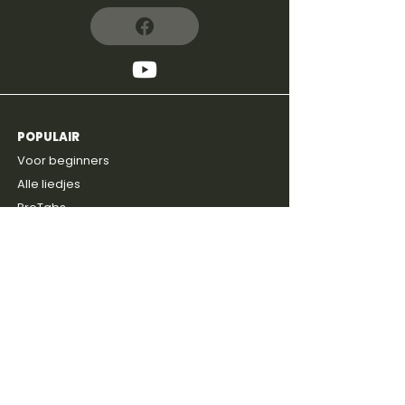
POPULAIR
4,8
600+
reviews
Voor beginners
Alle liedjes
ProTabs
Prijzen
Gratis intake
ONTDEKKEN
Blog
Discussie groep
Gitaarboeken
Shop
Artiesten