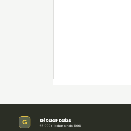
Gitaartabs
G
65.000+ leden sinds 1998