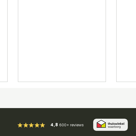
4,8
600+
reviews