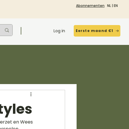
Abonnementen
NL
|
EN
Log in
Eerste maand €1
tyles
eerzet en Wees 
orspelen 