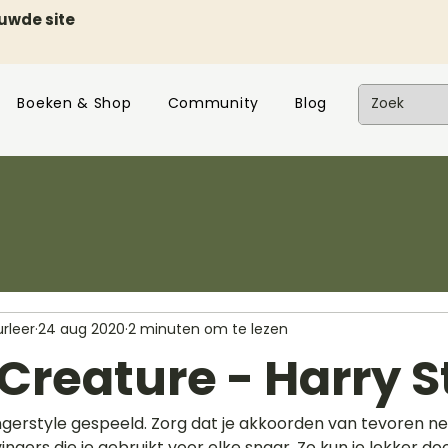
euwde site
Boeken & Shop
Community
Blog
rleer
24 aug 2020
2 minuten om te lezen
Creature - Harry S
gerstyle gespeeld. Zorg dat je akkoorden van tevoren n
gers die je gebruikt voor elke snaar. Zo kun je lekker do