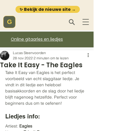
✨ Bekijk de nieuwe site →
G
Online gitaarles en liedjes
Lucas Steenvoorden
28 nov 2022
2 minuten om te lezen
Take It Easy - The Eagles
Take It Easy van Eagles is het perfect 
voorbeeld van echt slaggitaar liedje. Je 
vindt in dit liedje een heleboel 
basisakkoorden en de slag door het liedje 
blijft nagenoeg hetzelfde. Perfect voor 
beginners dus om te oefenen!
Liedjes info:
Artiest: 
Eagles