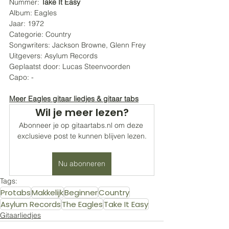
Nummer: 
Take It Easy
Album: Eagles
Jaar: 1972
Categorie: Country
Songwriters: Jackson Browne, Glenn Frey
Uitgevers: Asylum Records
Geplaatst door: Lucas Steenvoorden 
Capo: -
Meer Eagles gitaar liedjes & gitaar tabs
Wil je meer lezen?
Abonneer je op gitaartabs.nl om deze 
exclusieve post te kunnen blijven lezen.
Nu abonneren
Tags:
Protabs
Makkelijk
Beginner
Country
Asylum Records
The Eagles
Take It Easy
Gitaarliedjes