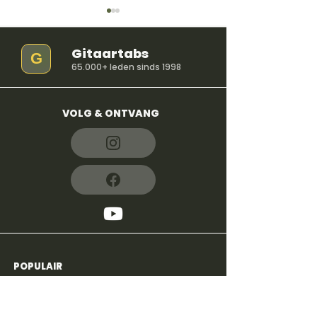
Gitaartabs
G
65.000+ leden sinds 1998
VOLG & ONTVANG
So Easy (To Fall In
iloveitiloveitil
Love) - Olivia Dean
Bella Kay
POPULAIR
4,8
600+
reviews
Voor beginners
Alle liedjes