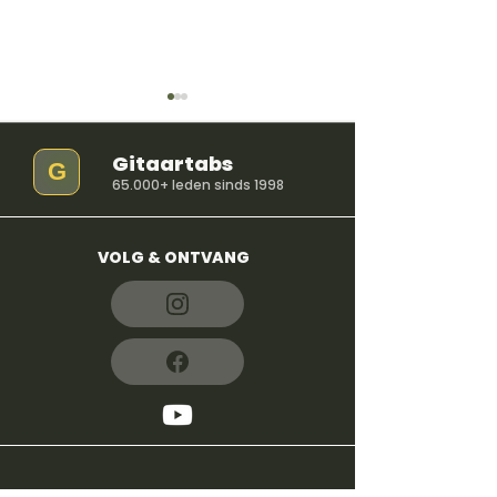
Gitaartabs
G
65.000+ leden sinds 1998
VOLG & ONTVANG
So Easy (To Fall In
iloveitiloveitil
Love) - Olivia Dean
Bella Kay