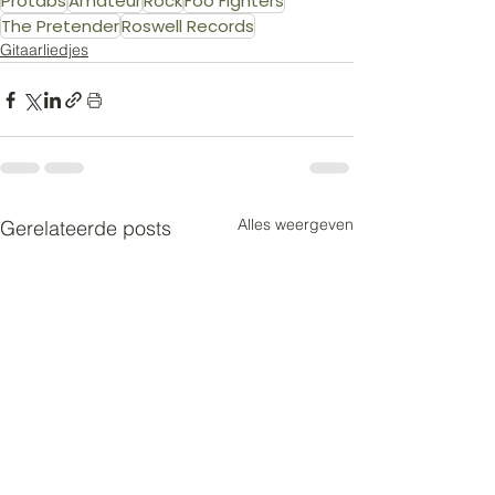
Protabs
Amateur
Rock
Foo Fighters
The Pretender
Roswell Records
Gitaarliedjes
Alles weergeven
Gerelateerde posts