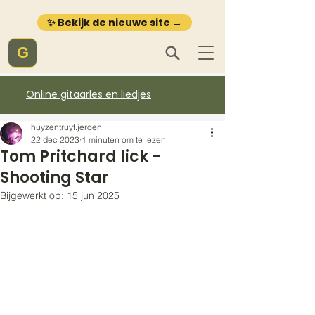
✨ Bekijk de nieuwe site →
G
Online gitaarles en liedjes
huyzentruyt.jeroen
22 dec 2023
1 minuten om te lezen
Tom Pritchard lick -
Shooting Star
Bijgewerkt op:
15 jun 2025