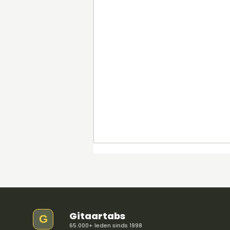
Gitaartabs
G
65.000+ leden sinds 1998