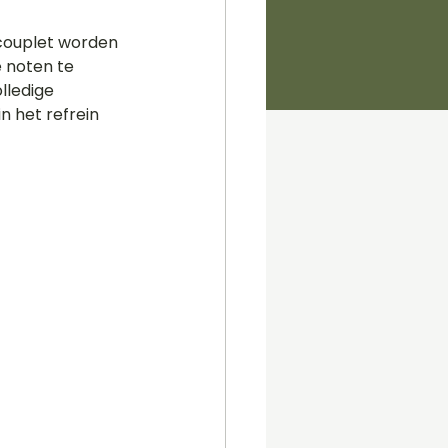
couplet worden 
 noten te 
lledige 
n het refrein 