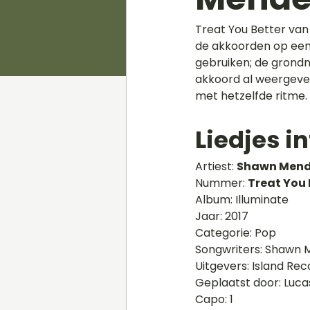
Treat You Better van
de akkoorden op een
gebruiken; de grondno
akkoord al weergeven.
met hetzelfde ritme. 
Liedjes in
Artiest: 
Shawn Men
Nummer: 
Treat You 
Album: Illuminate
Jaar: 2017
Categorie: Pop
Songwriters: Shawn M
Uitgevers: Island Rec
Geplaatst door: Luc
Capo: 1