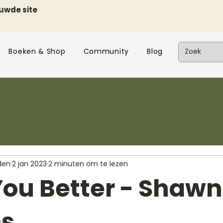
euwde site
Boeken & Shop
Community
Blog
den
2 jan 2023
2 minuten om te lezen
You Better - Shawn
s