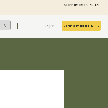
Abonnementen
NL
|
EN
Log in
Eerste maand €1