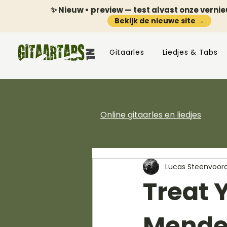
✨ Nieuw • preview — test alvast onze verni
Bekijk de nieuwe site →
Gitaarles
Liedjes & Tabs
Online gitaarles en liedjes
Lucas Steenvoor
Treat 
Mende