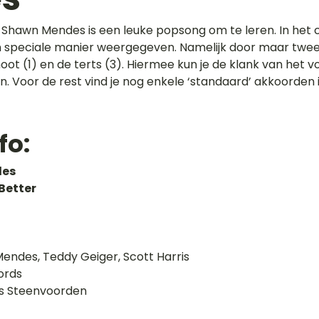
 Shawn Mendes is een leuke popsong om te leren. In het 
 speciale manier weergegeven. Namelijk door maar twee
ot (1) en de terts (3). Hiermee kun je de klank van het vo
 Voor de rest vind je nog enkele ‘standaard’ akkoorden i
fo:
des
Better
endes, Teddy Geiger, Scott Harris
ords
as Steenvoorden 