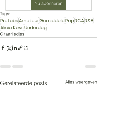
Nu abonneren
Tags:
Protabs
Amateur
Gemiddeld
Pop
RCA
R&B
Alicia Keys
Underdog
Gitaarliedjes
Alles weergeven
Gerelateerde posts