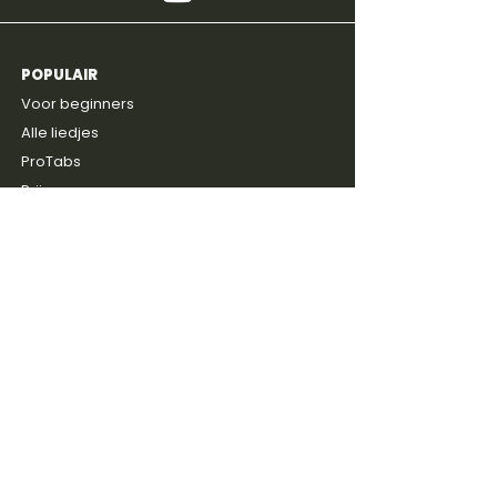
POPULAIR
4,8
600+
reviews
Voor beginners
Alle liedjes
ProTabs
Prijzen
Gratis intake
ONTDEKKEN
Blog
Discussie groep
Gitaarboeken
Shop
Artiesten
SERVICE
Contact