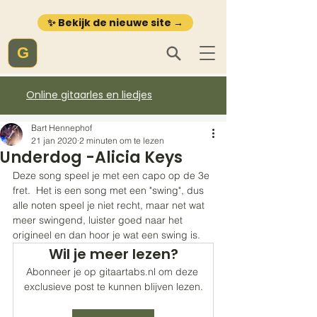
✨ Bekijk de nieuwe site →
G
Online gitaarles en liedjes
Bart Hennephof
21 jan 2020
2 minuten om te lezen
Underdog -Alicia Keys
Deze song speel je met een capo op de 3e 
fret.  Het is een song met een "swing", dus 
alle noten speel je niet recht, maar net wat 
meer swingend, luister goed naar het 
origineel en dan hoor je wat een swing is.  
Wil je meer lezen?
Abonneer je op gitaartabs.nl om deze 
exclusieve post te kunnen blijven lezen.