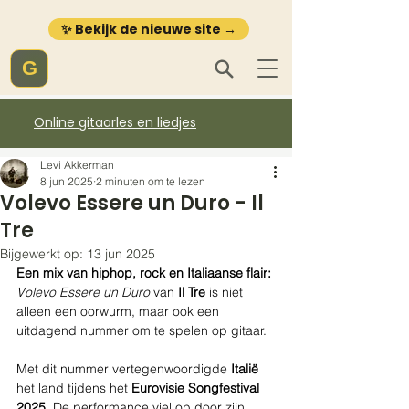
✨ Bekijk de nieuwe site →
G
Online gitaarles en liedjes
Levi Akkerman
8 jun 2025
2 minuten om te lezen
Volevo Essere un Duro - Il
Tre
Bijgewerkt op:
13 jun 2025
Een mix van hiphop, rock en Italiaanse flair:
Volevo Essere un Duro
 van 
Il Tre
 is niet 
alleen een oorwurm, maar ook een 
uitdagend nummer om te spelen op gitaar.
Met dit nummer vertegenwoordigde 
Italië
het land tijdens het 
Eurovisie Songfestival 
2025
. De performance viel op door zijn 