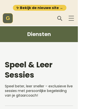
✨ Bekijk de nieuwe site →
G
Diensten
Speel & Leer
Sessies
Speel beter, leer sneller – exclusieve live
sessies met persoonlijke begeleiding
van je gitaarcoach!