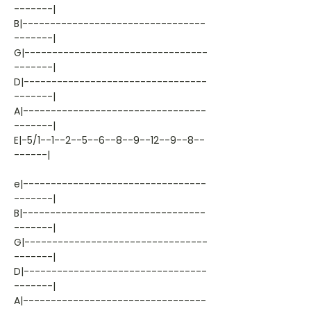
-------|
B|---------------------------------
-------|
G|---------------------------------
-------|
D|---------------------------------
-------|
A|---------------------------------
-------|
E|-5/1--1--2--5--6--8--9--12--9--8--
------|
e|---------------------------------
-------|
B|---------------------------------
-------|
G|---------------------------------
-------|
D|---------------------------------
-------|
A|---------------------------------