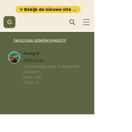
✨ Bekijk de nieuwe site →
G
Terug naar artiestenoverzicht
Pump it
Artist page
Gitaarliedjes, tabs & akkoorden
(chords)
bass-tab
Capo:
0