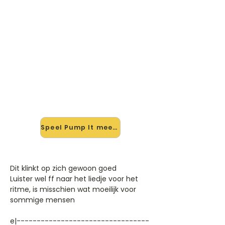
🎸 Speel Pump It mee — op jouw
tempo
✨ Nieuw • preview — op onze
vernieuwde website speel je Pump It
van Black Eyed Peas mee met de
interactieve speler: vertraag het
tempo, loop de lastige stukken en zie
je akkoorden meelopen. Test 'm
alvast.
Speel Pump It mee →
Dit klinkt op zich gewoon goed
Luister wel ff naar het liedje voor het
ritme, is misschien wat moeilijk voor
sommige mensen
e|---------------------------------