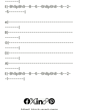
-------|
E|-8h9p8h9--8--6--6h8p6h8--6--2-
-5--------|
e|---------------------------------
-------|
B|---------------------------------
-------|
G|---------------------------------
-------|
D|---------------------------------
-------|
A|---------------------------------
-------|
E|-8h9p8h9--8--6--6h8p6h8--6--2-
-1--------|
Artiest: black-eyed-peas