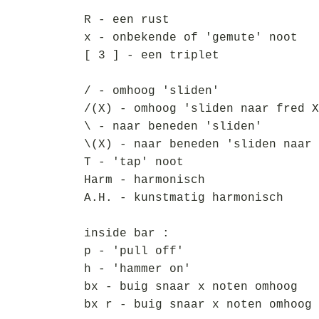
R - een rust
x - onbekende of 'gemute' noot
[ 3 ] - een triplet
/ - omhoog 'sliden'
/(X) - omhoog 'sliden naar fred X
\ - naar beneden 'sliden'
\(X) - naar beneden 'sliden naar 
T - 'tap' noot
Harm - harmonisch
A.H. - kunstmatig harmonisch
inside bar :
p - 'pull off'
h - 'hammer on'
bx - buig snaar x noten omhoog
bx r - buig snaar x noten omhoog 