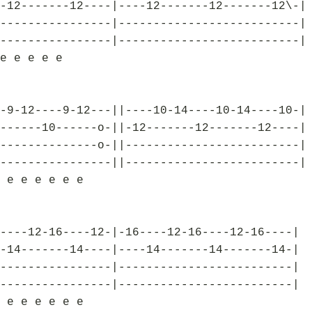
-12-------12----|----12-------12-------12\-|
----------------|--------------------------|
----------------|--------------------------|
e e e e e
-9-12----9-12---||----10-14----10-14----10-|
------10------o-||-12-------12-------12----|
--------------o-||-------------------------|
----------------||-------------------------|
 e e e e e e
----12-16----12-|-16----12-16----12-16----|
-14-------14----|----14-------14-------14-|
----------------|-------------------------|
----------------|-------------------------|
 e e e e e e