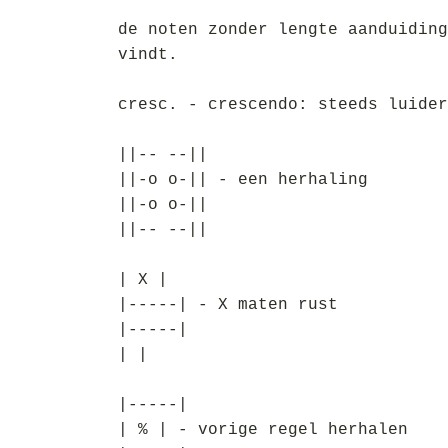
de noten zonder lengte aanduiding
vindt.
cresc. - crescendo: steeds luider
||-- --||
||-o o-|| - een herhaling
||-o o-||
||-- --||
| X |
|-----| - X maten rust
|-----|
| |
|-----|
| % | - vorige regel herhalen