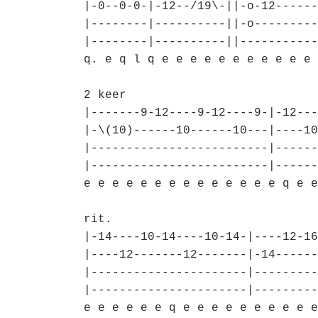
|-0--0-0-|-12--/19\-||-o-12------
|--------|----------||-o---------
|--------|----------||-----------
q. e q l q e e e e e e e e e e e 
2 keer
|-------9-12----9-12----9-|-12---
|-\(10)------10------10---|----10
|-------------------------|------
|-------------------------|------
e e e e e e e e e e e e e e q e e
rit.
|-14----10-14----10-14-|----12-16
|----12-------12-------|-14------
|----------------------|---------
|----------------------|---------
e e e e e e q e e e e e e e e e e