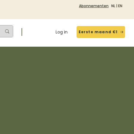
Abonnementen
NL
|
EN
Log in
Eerste maand €1