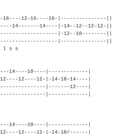
-16----12-16----16-|---------------||
----14-------14----|-14--12--12-12-||
-------------------|-12--10--------||
-------------------|---------------||
 l s s
---14----10----|-------------|
12----12----12-|-14-10-14----|
---------------|-------12----|
---------------|-------------|
---14----10----|-------------|
12----12----12-|-14-10/------|