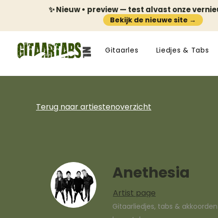
✨ Nieuw • preview — test alvast onze verni
Bekijk de nieuwe site →
Gitaarles
Liedjes & Tabs
Terug naar artiestenoverzicht
Anethesia
Artist page
Gitaarliedjes, tabs & akkoorde