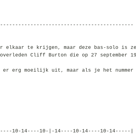
--------------------------------------------
r elkaar te krijgen, maar deze bas-solo is z
overleden Cliff Burton die op 27 september 1
 er erg moeilijk uit, maar als je het nummer
----10-14----10-|-14----10-14----10-14-----|