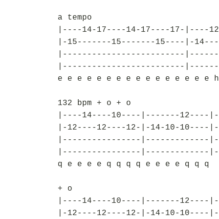
a tempo
|----14-17----14-17----17-|----12
|-15-------15-------15----|-14---
|-------------------------|------
|-------------------------|------
e e e e e e e e e e e e e e e e h
132 bpm + o + o
|----14----10----|-------12----|-
|-12----12----12-|-14-10-10----|-
|----------------|-------------|-
|----------------|-------------|-
q e e e e q q q q e e e e q q q
+ o
|----14----10----|-------12----|-
|-12----12----12-|-14-10-10----|-