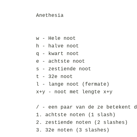
Anethesia
w - Hele noot
h - halve noot
q - kwart noot
e - achtste noot
s - zestiende noot
t - 32e noot
l - lange noot (fermate)
x+y - noot met lengte x+y
/ - een paar van de ze betekent d
1. achtste noten (1 slash)
2. zestiende noten (2 slashes)
3. 32e noten (3 slashes)