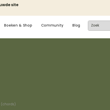
euwde site
Boeken & Shop
Community
Blog
n (chords)