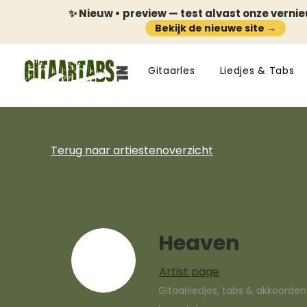
✨ Nieuw • preview — test alvast onze verni
Bekijk de nieuwe site →
Gitaarles
Liedjes & Tabs
Terug naar artiestenoverzicht
Heaven
Artist page
Gitaarliedjes, tabs & akkoorde