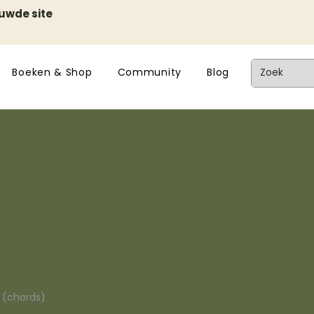
euwde site
Boeken & Shop
Community
Blog
n (chords)