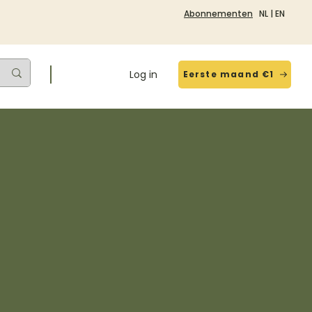
Abonnementen
NL
|
EN
Log in
Eerste maand €1