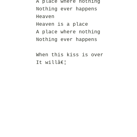
A place where nothing
Nothing ever happens
Heaven
Heaven is a place
A place where nothing
Nothing ever happens
When this kiss is over
It willâ€¦