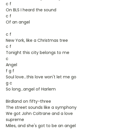
c f
On BLS I heard the sound
c f
Of an angel
c f
New York, like a Christmas tree
c f
Tonight this city belongs to me
c
Angel
f g f
Soul love...this love won't let me go
g c
So long...angel of Harlem
Birdland on fifty-three
The street sounds like a symphony
We got John Coltrane and a love
supreme
Miles, and she's got to be an angel