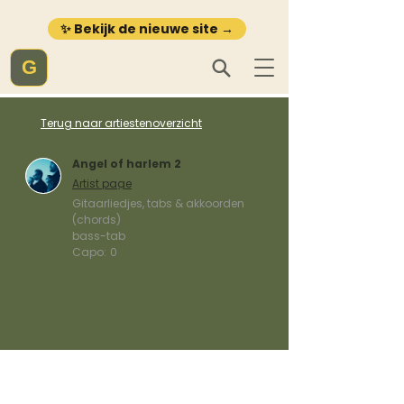
✨ Bekijk de nieuwe site →
G
Terug naar artiestenoverzicht
Angel of harlem 2
Artist page
Gitaarliedjes, tabs & akkoorden
(chords)
bass-tab
Capo:
0