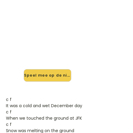
🎸 Speel Angel Of Harlem 2 mee
— op jouw tempo
✨ Nieuw • preview — op onze
vernieuwde website speel je Angel
Of Harlem 2 van U2 mee met de
interactieve speler: vertraag het
tempo, loop de lastige stukken en zie
je akkoorden meelopen. Test 'm
alvast.
Speel mee op de nieuwe site →
c f
It was a cold and wet December day
c f
When we touched the ground at JFK
c f
Snow was melting on the ground