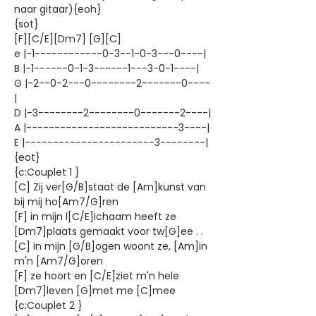
naar gitaar){eoh}
{sot}
[F][C/E][Dm7] [G][C]
e |-1------------0-3--1-0-3---0----|
B |-1------0-1-3------1---3-0-1----|
G |-2--0-2---0--------2-------0----
|
D |-3--------2--------0-------2----|
A |---------------------------3----|
E |-----------------------3--------|
{eot}
{c:Couplet 1 }
[C] Zij ver[G/B]staat de [Am]kunst van
bij mij ho[Am7/G]ren
[F] in mijn l[C/E]ichaam heeft ze
[Dm7]plaats gemaakt voor tw[G]ee . .
[C] in mijn [G/B]ogen woont ze, [Am]in
m'n [Am7/G]oren
[F] ze hoort en [C/E]ziet m'n hele
[Dm7]leven [G]met me [C]mee
{c:Couplet 2 }