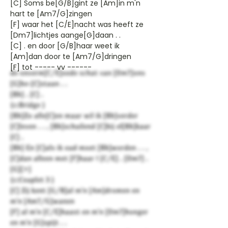
[C] Soms be[G/B]gint ze [Am]in m'n
hart te [Am7/G]zingen
[F] waar het [C/E]nacht was heeft ze
[Dm7]lichtjes aange[G]daan . .
[C] . en door [G/B]haar weet ik
[Am]dan door te [Am7/G]dringen
[F] tot ----- vv ------
de onverm[C/E]oede schat van [Dm7]ons
[G]be-[C]staan . .
[Bb] . [C] .
{c:Bridge }
[Bb]Zo alle[C]en maar wil ik [Bb]verder
[C]leven . . , [Bb]schuilend [C]bij el[Bb]kaar
[C] .
[Bb] En [C]als ik oud moet [Bb]worden . . ,
[C]dan alleen met [F]haar ! [C/E] . [Dm7] .
[G][>]
{c:Couplet 3 }
[C] Zij kent [G/B]al m'n [Am]dromen en
m'n [Am7/G]wanen
[F] al m'n [C/E]haast en m'n [Dm7]honger
en m'n [G]spijt . .