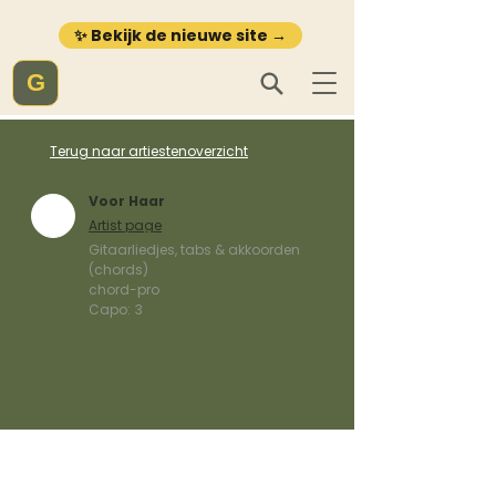
✨ Bekijk de nieuwe site →
G
Terug naar artiestenoverzicht
Voor Haar
Artist page
Gitaarliedjes, tabs & akkoorden
(chords)
chord-pro
Capo:
3