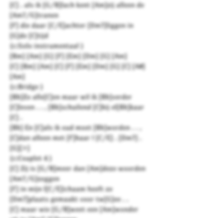
[C] . als ik [G/B]lach kent [Am]zij alleen de
[Am7/G]tranen
[F] die daar [C/E]achter [Dm7]liggen in
[G]de [C]tijd
{c:Solo instrumentaal }
[Bm] [Am] [G] [F] [Em] [Dm] [G] [Am]
[C] [Bm] [Am] [C] [F] [Em] [Dm] [G] [C] [A#]
[Am]
{c:Bridge }
[Bb]Zo alle[C]en maar wil ik [Bb]verder
[C]leven . . , [Bb]schuilend [C]bij el[Bb]kaar
[C] .
[Bb] En [C]als ik oud moet [Bb]worden . . ,
[C]dan alleen met [F]haar ! [C/E] . [Dm7] .
[G][>]
{c:Couplet 4 }
[C] Zij is [G/B]meer dan [Am]deze woorden
[Am7/G]zeggen
[F] in mijn l[C/E]ichaam heeft ze
[Dm7]plaats gemaakt voor tw[G]ee . .
[C] maar wie [G/B]weet een [Am]wonder