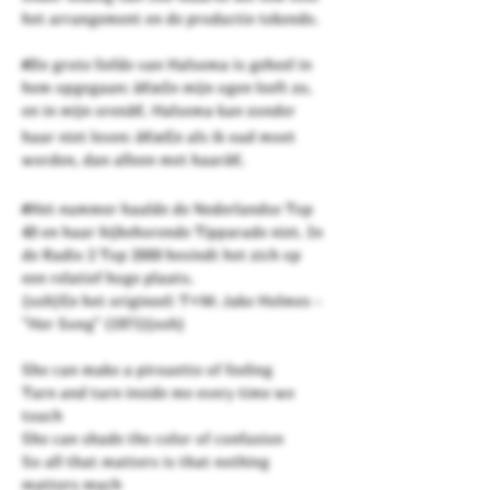
het arrangement en de productie tekende.
#De grote liefde van Halsema is geheel in
hem opgegaan: â€œIn mijn ogen leeft ze,
en in mijn orenâ€. Halsema kan zonder
haar niet leven: â€œEn als ik oud moet
worden, dan alleen met haarâ€.
#Het nummer haalde de Nederlandse Top
40 en haar bijbehorende Tipparade niet. In
de Radio 2 Top 2000 bevindt het zich op
een relatief hoge plaats.
{soh}En het origineel: T+M: Jake Holmes -
"Her Song" (1971){eoh}
She can make a pirouette of feeling
Turn and turn inside me every time we
touch
She can shade the color of confusion
So all that matters is that nothing
matters much