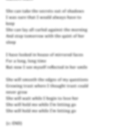
She can take the secrets out of shadows
I was sure that I would always have to
keep
She can lay all curled against the morning
And stop tomorrow with the quiet of her
sleep
I have looked in house of mirrored faces
For a long, long time
But now I see myself reflected in her smile
She will smooth the edges of my questions
Growing trust where I thought trust could
never grow
She will wait while I begin to love her
She will hold me while I'm letting go
She will hold me while I'm letting go
{c: END}