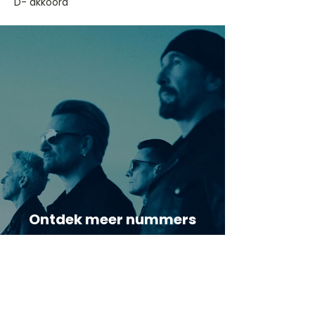
D- akkoord
Ontdek meer nummers
van U2
Meer nummers van
artiestnaam