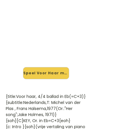
🎸 Speel Voor Haar mee — op
jouw tempo
✨ Nieuw • preview — op onze
vernieuwde website speel je Voor
Haar van Frans Halsema ( Michel Vd
Plas mee met de interactieve speler:
vertraag het tempo, loop de lastige
stukken en zie je akkoorden
meelopen. Test 'm alvast.
Speel Voor Haar mee →
{title:Voor haar, 4/4 ballad in Eb(=C+3)}
{subtitle:Nederlands,T: Michel van der
Plas , Frans Halsema,1977(Or.:"Her
song";Jake Holmes, 1971)}
{soh}[C]KEY, Or. in Eb=C+3{eoh}
{c: Intro }{soh}(vrije vertaling van piano