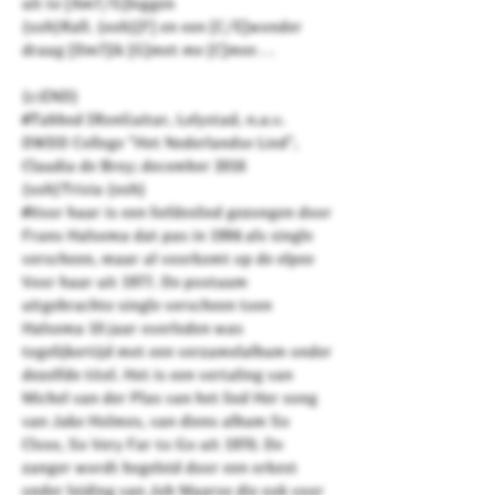
uit te [Am7/G]leggen
{soh}Rall. {eoh}[F] en een [C/E]wonder
draag [Dm7]ik [G]met me [C]mee . .
{c:END}
#Tabbed IRonGuitar, Lelystad, n.a.v.
DWDD College "Het Nederlandse Lied",
Claudia de Brey; december 2016
{soh}Trivia {eoh}
#Voor haar is een liefdeslied gezongen door
Frans Halsema dat pas in 1994 als single
verscheen, maar al voorkomt op de elpee
Voor haar uit 1977. De postuum
uitgebrachte single verscheen toen
Halsema 10 jaar overleden was
tegelijkertijd met een verzamelalbum onder
dezelfde titel. Het is een vertaling van
Michel van der Plas van het lied Her song
van Jake Holmes, van diens album So
Close, So Very Far to Go uit 1970. De
zanger wordt begeleid door een orkest
onder leiding van Job Maarse die ook voor