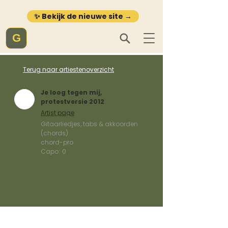
✨ Bekijk de nieuwe site →
G
Terug naar artiestenoverzicht
Je loog tegen mij,
protestversie 2012
Artist page
Gitaarliedjes, tabs & akkoorden
(chords)
chord-pro
Capo:
0