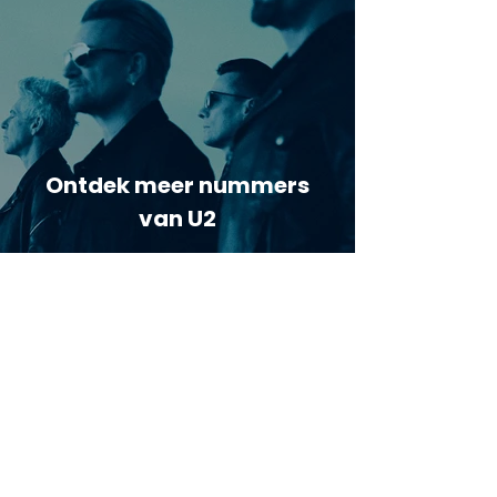
Ontdek meer nummers
van U2
Meer nummers van
artiestnaam
Helaas geen andere tabs & chords,
probeer de zoekbalk voor andere
artiesten.