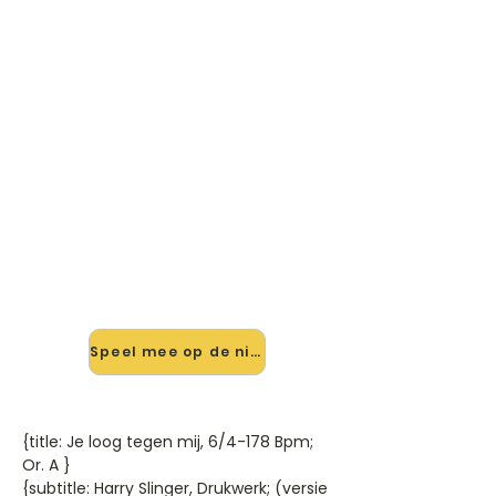
🎸 Speel Je Loog Tegen Mij,
Protestversie 2012 mee — op
jouw tempo
✨ Nieuw • preview — op onze
vernieuwde website speel je Je Loog
Tegen Mij, Protestversie 2012 van
Harry Slinger; Drukwerk mee met de
interactieve speler: vertraag het
tempo, loop de lastige stukken en zie
je akkoorden meelopen. Test 'm
alvast.
Speel mee op de nieuwe site →
{title: Je loog tegen mij, 6/4-178 Bpm;
Or. A }
{subtitle: Harry Slinger, Drukwerk; (versie