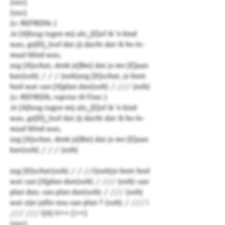
{soc}
{soc}
{c: REFREIN: }
Je [A]loog tegen mij als_[E]of ik 'n kind
was, ge[D]_loof dat jij dacht dat ik he-le-
maal blind was,
zeg [A]schat, denk je[Bm] dat je me [E]aan
kan{soh} / / / {eoh}zeg [D]schat, je bent
heel wat van [A]plan dan{soh} / /// {eoh}
{c: REFREIN, reprise Al Fine: }
Je [A]loog tegen mij als_[E]of ik 'n kind
was, ge[D]_loof dat jij dacht dat ik he-le-
maal blind was,
zeg [A]schat, denk je[Bm] dat je me [E]aan
kan{soh} / / / {eoh}
zeg [D]schat{soh} / / //|{eoh}je bent heel
wat van [A]plan dan{soh} / /// {eoh} van
plan dan, van plan dan{soh} / /// {eoh}
wat zijn jullie nou van plan ? {soh} / /// |
/// /// |[A] V>= [>=]
{eoc}