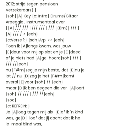
2012; strijd tegen pensioen-
Verzekeraars) }
{soh}[A] Key {c: Intro} Drums/Gitaar
Arpeggio , instrumentaal over
| [A] /// /// | /// /// | /// [(Bm)] /// |
[A] /// / > {eoh}
{c:Verse 1:} {soh}Arp. >> {eoh}
Toen ik [A]langs kwam, was jouw
[E]deur voor mij op slot en je [D]deed
of je niets had [A]ge-hoord{soh} /// |
/// //{eoh}
nu [F#m]zeg je mijn beste, dat [E]nu je
lot // nu [D]zeg je het [F#m]komt
overal [E]voor!{soh} // {eoh}
maar [D]ik ben degeen die ver_[A]loor!
{soh} // /// | /// //{eoh}
{soc}
{c: REFREIN: }
Je [A]loog tegen mij als_[E]of ik 'n kind
was, ge[D]_loof dat jij dacht dat ik he-
le-maal blind was,