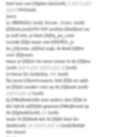
heel wat van [A]plan dan{soh} / /// | ///
/// | VVV{eoh}
{eoc}
{c: BRIDGE:} {soh} Strum , Cresc. {eoh}
[D]Ooh,{soh}VVV VVV {eoh}je [Dm]bent nu
je-zelf niet, je bent [A]Hy_po_criet
toonde [E]jij maar een bÃ©Ã©t_je
be_[A]rouw, je[Dm] zegt, ik deed [A]het
voor [E]jouw!,
maar je [D]liet me mooi staan in de [A]kou
{soh} /// | /// /// | /// //{eoh}
{c:Verse 3:} {soh}Arp. >> {eoh}
Na jaren [A]vertrouwen, heb [E]ik nu spijt
en [D]zit zonder cent op de [A]bank {soh}
/// | /// //{eoh}
jij [F#m]bedoelde wat anders dan [E]ik in
die tijd ik w[D]ilde gewoon [F#m]brood op
de [E]plank!{soh} // {eoh}
maar ik [D]denk dat ik [A]dit keer be-
dank{soh} // /// | /// //{eoh}(bekijk
het maar)