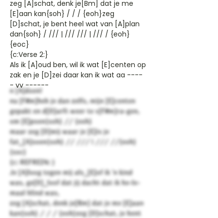
zeg [A]schat, denk je[Bm] dat je me
[E]aan kan{soh} / / / {eoh}zeg
[D]schat, je bent heel wat van [A]plan
dan{soh} / /// | /// /// | /// / {eoh}
{eoc}
{c:Verse 2:}
Als ik [A]oud ben, wil ik wat [E]centen op
zak en je [D]zei daar kan ik wat aa ----
- vv ------
n [A]doen!
nu [F#m]heb je dan zelfs, mijn [E]centen
gepakt en d[D]urft weer te v[F#m]ra-gen,
om [E]poen{soh} // {eoh}
maar zeg [D]mij waar je [E]is je
fat_[A]soen{soh} // /// | /// //{eoh}
{soc}
{c: REFREIN: }
Je [A]loog tegen mij als_[E]of ik 'n kind
was, ge[D]_loof dat jij dacht dat ik he-le-
maal blind was,
zeg [A]schat, denk je[Bm] dat je me [E]aan
kan{soh} / / / {eoh}zeg [D]schat, je bent