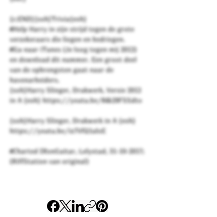
{c:END}{soh}Trivia{eoh}
#Help Harry in zijn strijd tegen de grote
verzekeraars die liegen en bedriegen.
#Ga naar iTunes (Je loog tegen mij 2012)
en download dit nummer. Een groot deel
van de opbrengsten gaat naar de
havenarbeiders.
{soh}Harry Slinger, Drukwerk, Versie 2012
in A {eoh} https://youtu.be/84k29FSSdto
{soh}Harry Slinger, Drukwerk in A {eoh}
https://youtu.be/iz7VfQ1uloE
#Charted IRonGuitar, Lelystad,
31-10-2017
;
(RiffStation van original)