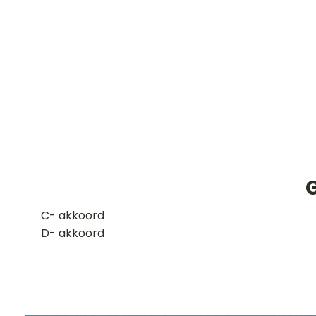
G
​C- akkoord
D- akkoord