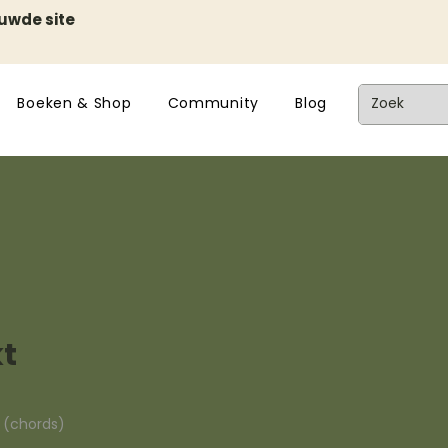
euwde site
Boeken & Shop
Community
Blog
kt
n (chords)