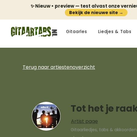
✨ Nieuw • preview — test alvast onze verni
Bekijk de nieuwe site →
Gitaarles
Liedjes & Tabs
Terug naar artiestenoverzicht
Tot het je raa
Artist page
Gitaarliedjes, tabs & akkoorde