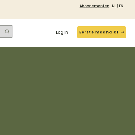
Abonnementen
NL
|
EN
Log in
Eerste maand €1