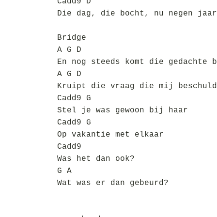
Cadd9 D
Die dag, die bocht, nu negen jaar
Bridge
A G D
En nog steeds komt die gedachte b
A G D
Kruipt die vraag die mij beschuld
Cadd9 G
Stel je was gewoon bij haar
Cadd9 G
Op vakantie met elkaar
Cadd9
Was het dan ook?
G A
Wat was er dan gebeurd?