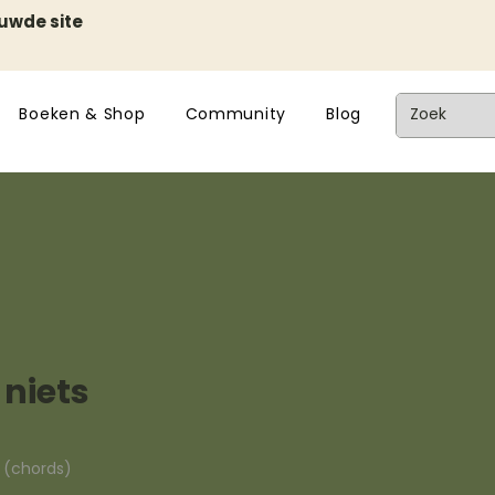
euwde site
Boeken & Shop
Community
Blog
 niets
n (chords)