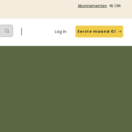
Abonnementen
NL
|
EN
Log in
Eerste maand €1