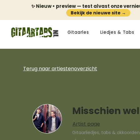
✨ Nieuw • preview — test alvast onze verni
Bekijk de nieuwe site →
Gitaarles
Liedjes & Tabs
Terug naar artiestenoverzicht
Misschien wel
Artist page
Gitaarliedjes, tabs & akkoorde