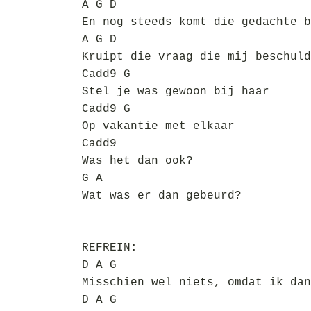
A G D
En nog steeds komt die gedachte b
A G D
Kruipt die vraag die mij beschuld
Cadd9 G
Stel je was gewoon bij haar
Cadd9 G
Op vakantie met elkaar
Cadd9
Was het dan ook?
G A
Wat was er dan gebeurd?
REFREIN:
D A G
Misschien wel niets, omdat ik dan
D A G