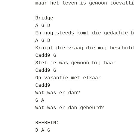
maar het leven is gewoon toevalli
Bridge
A G D
En nog steeds komt die gedachte b
A G D
Kruipt die vraag die mij beschuld
Cadd9 G
Stel je was gewoon bij haar
Cadd9 G
Op vakantie met elkaar
Cadd9
Wat was er dan?
G A
Wat was er dan gebeurd?
REFREIN:
D A G