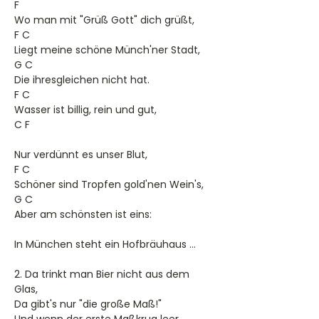
F
Wo man mit "Grüß Gott" dich grüßt,
F C
Liegt meine schöne Münch'ner Stadt,
G C
Die ihresgleichen nicht hat.
F C
Wasser ist billig, rein und gut,
C F
Nur verdünnt es unser Blut,
F C
Schöner sind Tropfen gold'nen Wein's,
G C
Aber am schönsten ist eins:
In München steht ein Hofbräuhaus ...
2. Da trinkt man Bier nicht aus dem
Glas,
Da gibt's nur "die große Maß!"