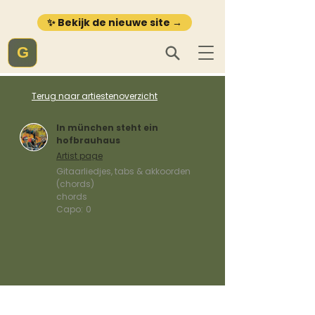
✨ Bekijk de nieuwe site →
G
Terug naar artiestenoverzicht
In münchen steht ein
hofbrauhaus
Artist page
Gitaarliedjes, tabs & akkoorden
(chords)
chords
Capo:
0