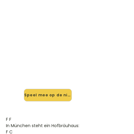
🎸 Speel In München Steht Ein
Hofbrauhaus mee — op jouw
tempo
✨ Nieuw • preview — op onze
vernieuwde website speel je In
München Steht Ein Hofbrauhaus van
Angelripper Tom mee met de
interactieve speler: vertraag het
tempo, loop de lastige stukken en zie
je akkoorden meelopen. Test 'm
alvast.
Speel mee op de nieuwe site →
F F
In München steht ein Hofbräuhaus:
F C