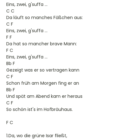
Eins, zwei, g'suffa ...
C C
Da läuft so manches Fäßchen aus:
C F
Eins, zwei, g'suffa ...
F F
Da hat so mancher brave Mann:
F C
Eins, zwei, g'suffa ...
Bb F
Gezeigt was er so vertragen kann
C F
Schon früh am Morgen fing er an
Bb F
Und spät am Abend kam er heraus
C F
So schön ist's im Hofbräuhaus.
F C
1.Da, wo die grüne Isar fließt,