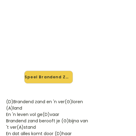
🎸 Speel Brandend Zand mee —
op jouw tempo
✨ Nieuw • preview — op onze
vernieuwde website speel je
Brandend Zand van Anneke Grönloh
mee met de interactieve speler:
vertraag het tempo, loop de lastige
stukken en zie je akkoorden
meelopen. Test 'm alvast.
Speel Brandend Zand mee →
(D)Brandend zand en 'n ver(G)loren
(A)land
En 'n leven vol ge(D)vaar
Brandend zand berooft je (G)bijna van
't ver(A)stand
En dat alles komt door (D)haar