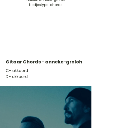
Liedjestype: chords
Gitaar Chords - anneke-grnloh
​C- akkoord
D- akkoord