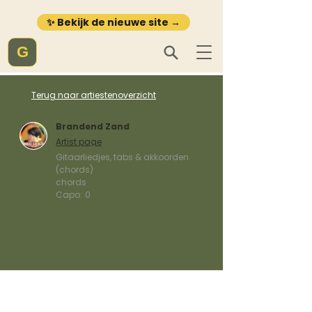
✨ Bekijk de nieuwe site →
G
Terug naar artiestenoverzicht
Brandend Zand
Artist page
Gitaarliedjes, tabs & akkoorden
(chords)
chords
Capo:
0