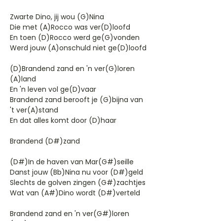
Zwarte Dino, jij wou (G)Nina
Die met (A)Rocco was ver(D)loofd
En toen (D)Rocco werd ge(G)vonden
Werd jouw (A)onschuld niet ge(D)loofd
(D)Brandend zand en 'n ver(G)loren
(A)land
En 'n leven vol ge(D)vaar
Brandend zand berooft je (G)bijna van
't ver(A)stand
En dat alles komt door (D)haar
Brandend (D#)zand
(D#)In de haven van Mar(G#)seille
Danst jouw (Bb)Nina nu voor (D#)geld
Slechts de golven zingen (G#)zachtjes
Wat van (A#)Dino wordt (D#)verteld
Brandend zand en 'n ver(G#)loren