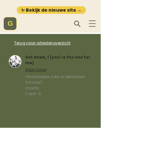
✨ Bekijk de nieuwe site →
G
Terug naar artiestenoverzicht
Get down, 1 (you're the one for
me)
Artist page
Gitaarliedjes, tabs & akkoorden
(chords)
chords
Capo:
0