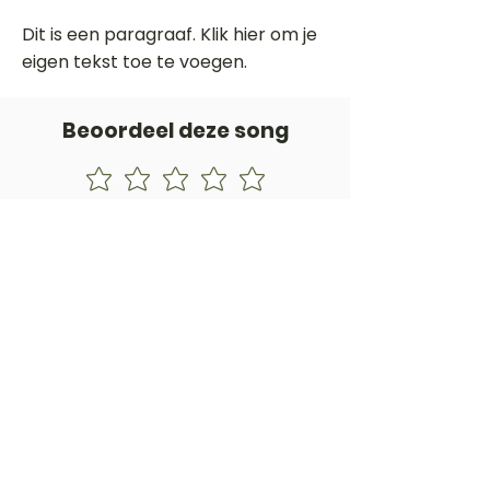
Dit is een paragraaf. Klik hier om je
eigen tekst toe te voegen.
Beoordeel deze song
Add a rating
STEM
Gitaartabs
G
65.000+ leden sinds 1998
VOLG & ONTVANG