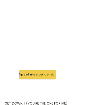
🎸 Speel Get Down, 1 (you're
The One For Me) mee — op
jouw tempo
✨ Nieuw • preview — op onze
vernieuwde website speel je Get
Down, 1 (you're The One For Me) van
Backstreet_boys mee met de
interactieve speler: vertraag het
tempo, loop de lastige stukken en zie
je akkoorden meelopen. Test 'm
alvast.
Speel mee op de nieuwe site →
GET DOWN, 1 (YOU'RE THE ONE FOR ME)