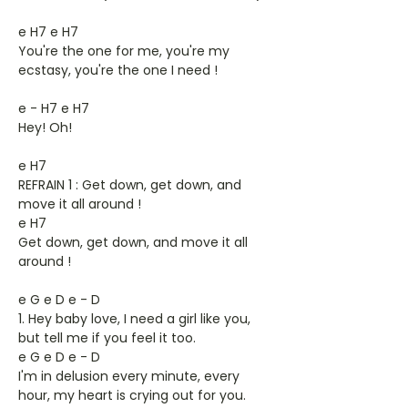
e H7 e H7
You're the one for me, you're my
ecstasy, you're the one I need !
e - H7 e H7
Hey! Oh!
e H7
REFRAIN 1 : Get down, get down, and
move it all around !
e H7
Get down, get down, and move it all
around !
e G e D e - D
1. Hey baby love, I need a girl like you,
but tell me if you feel it too.
e G e D e - D
I'm in delusion every minute, every
hour, my heart is crying out for you.