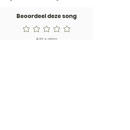
Beoordeel deze song
Add a rating
STEM
Gitaartabs
G
65.000+ leden sinds 1998
VOLG & ONTVANG