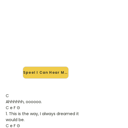
🎸 Speel I Can Hear Music mee
— op jouw tempo
✨ Nieuw • preview — op onze
vernieuwde website speel je I Can
Hear Music van Beach Boys mee
met de interactieve speler: vertraag
het tempo, loop de lastige stukken
en zie je akkoorden meelopen. Test
'm alvast.
Speel I Can Hear Music mee →
C
Ahhhhhh, oooooo.
C e F G
1. This is the way, I always dreamed it
would be.
C e F G