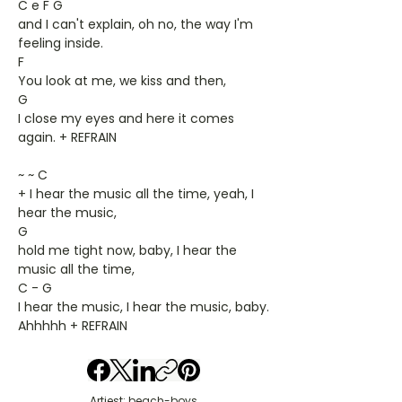
C e F G
and I can't explain, oh no, the way I'm
feeling inside.
F
You look at me, we kiss and then,
G
I close my eyes and here it comes
again. + REFRAIN
~ ~ C
+ I hear the music all the time, yeah, I
hear the music,
G
hold me tight now, baby, I hear the
music all the time,
C - G
I hear the music, I hear the music, baby.
Ahhhhh + REFRAIN
Artiest: beach-boys