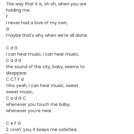
The way that it is, oh oh, when you are
holding me.
F
I never had a love of my own,
G
maybe that's why when we're all alone.
C d G
I can hear music, I can hear music,
C a d G
the sound of the city, baby, seems to
disappear.
C C7 F d
Oho yeah, I can hear music, sweet
sweet music,
C a d G C
whenever you touch me baby,
whenever you're near.
C e F G
2. Lovin' you, it keeps me satisfied,