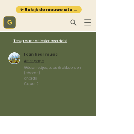
✨ Bekijk de nieuwe site →
G
Terug naar artiestenoverzicht
I can hear music
Artist page
Gitaarliedjes, tabs & akkoorden
(chords)
chords
Capo:
2