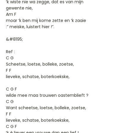
‘k wiste nie wa zegge, dat es van mijn
gewente nie,
Am F
moar ‘k ben mij kome zette en ‘k zaaie
:” meiske, luistert hier !”.
&#8195;
Ref :
C G
Scheetse, loetse, bolleke, zoetse,
F F
lieveke, schatse, boterkoekske,
C G F
wilde mee maa trouwen oastemblieft ?
C G
Want scheetse, loetse, bolleke, zoetse,
F F
lieveke, schatse, boterkoekske,
C G F
‘k è liever een vrouwe dan een lief !