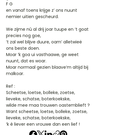
F G
en vanaf toens krijge z’ ons nuunt
nemier uitien gescheurd.
We zijme nû al drij joar tuupe en ‘t goat
precies nog goe,
‘t zal wel blijve duure, oam’ alletwieë
ons beste doen.
Moar ‘k goa ui vasthaawe, ge weet
nuunt, dat es woar.
Moar normaal gezien blaave’m altijd bij
malkoar.
Ref :
Scheetse, loetse, bolleke, zoetse,
lieveke, schatse, boterkoekske,
wilde mee maa trouwen oastemblieft ?
Want scheetse, loetse, bolleke, zoetse,
lieveke, schatse, boterkoekske,
‘k è liever een vrouwe dan een lief !