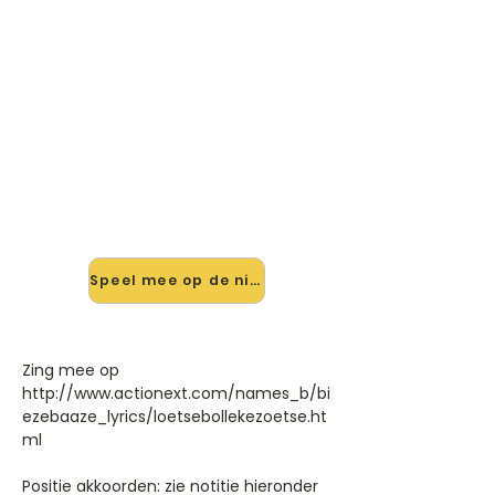
🎸 Speel Loetse Bolleke Zoetse
mee — op jouw tempo
✨ Nieuw • preview — op onze
vernieuwde website speel je Loetse
Bolleke Zoetse van Biezebaze mee
met de interactieve speler: vertraag
het tempo, loop de lastige stukken
en zie je akkoorden meelopen. Test
'm alvast.
Speel mee op de nieuwe site →
Zing mee op
http://www.actionext.com/names_b/bi
ezebaaze_lyrics/loetsebollekezoetse.ht
ml
Positie akkoorden: zie notitie hieronder