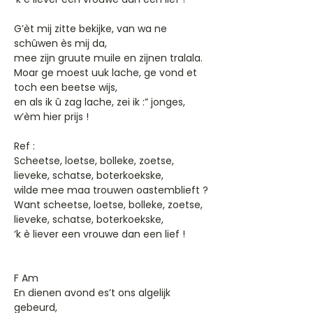
G’èt mij zitte bekijke, van wa ne
schûwen ès mij da,
mee zijn gruute muile en zijnen tralala.
Moar ge moest uuk lache, ge vond et
toch een beetse wijs,
en als ik û zag lache, zei ik :” jonges,
w’èm hier prijs !
Ref :
Scheetse, loetse, bolleke, zoetse,
lieveke, schatse, boterkoekske,
wilde mee maa trouwen oastemblieft ?
Want scheetse, loetse, bolleke, zoetse,
lieveke, schatse, boterkoekske,
‘k è liever een vrouwe dan een lief !
F Am
En dienen avond es’t ons algelijk
gebeurd,