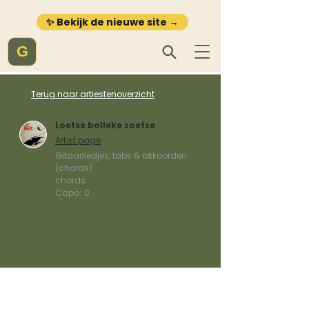
✨ Bekijk de nieuwe site →
G
Terug naar artiestenoverzicht
Loetse bolleke zoetse
Artist page
Gitaarliedjes, tabs & akkoorden
(chords)
chords
Capo:
0