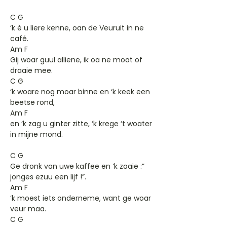
C G
‘k è u liere kenne, oan de Veuruit in ne
café.
Am F
Gij woar guul alliene, ik oa ne moat of
draaie mee.
C G
‘k woare nog moar binne en ‘k keek een
beetse rond,
Am F
en ‘k zag u ginter zitte, ‘k krege ‘t woater
in mijne mond.
C G
Ge dronk van uwe kaffee en ‘k zaaie :”
jonges ezuu een lijf !”.
Am F
‘k moest iets onderneme, want ge woar
veur maa.
C G