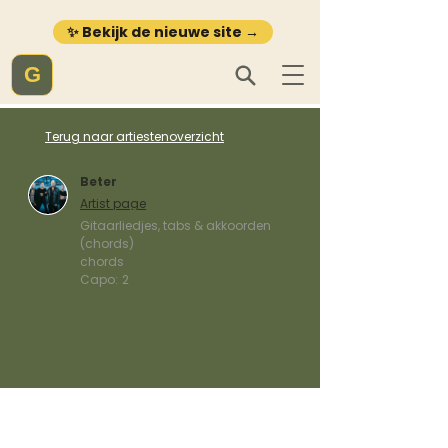
✨ Bekijk de nieuwe site →
G
Terug naar artiestenoverzicht
Beter
Artist page
Gitaarliedjes, tabs & akkoorden
(chords)
chords
Capo:
2