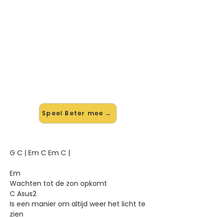
🎸 Speel Beter mee — op jouw
tempo
✨ Nieuw • preview — op onze
vernieuwde website speel je Beter
van Blof mee met de interactieve
speler: vertraag het tempo, loop de
lastige stukken en zie je akkoorden
meelopen. Test 'm alvast.
Speel Beter mee →
G C | Em C Em C |
Em
Wachten tot de zon opkomt
C Asus2
Is een manier om altijd weer het licht te
zien