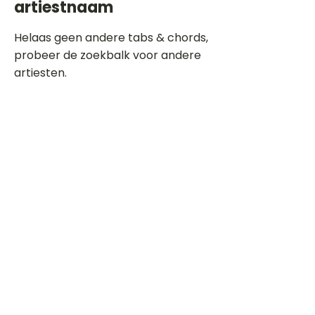
artiestnaam
Helaas geen andere tabs & chords,
probeer de zoekbalk voor andere
artiesten.
Dit is een paragraaf. Klik hier om je
eigen tekst toe te voegen.
Beoordeel deze song