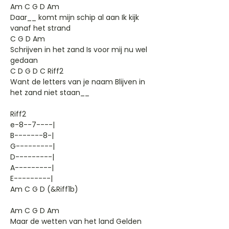
Am C G D Am
Daar__ komt mijn schip al aan Ik kijk
vanaf het strand
C G D Am
Schrijven in het zand Is voor mij nu wel
gedaan
C D G D C Riff2
Want de letters van je naam Blijven in
het zand niet staan__
Riff2
e-8--7----|
B-------8-|
G---------|
D---------|
A---------|
E---------|
Am C G D (&Riff1b)
Am C G D Am
Maar de wetten van het land Gelden