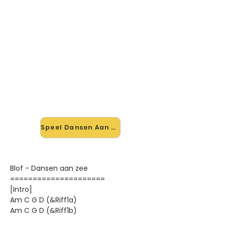
🎸 Speel Dansen Aan Zee mee
— op jouw tempo
✨ Nieuw • preview — op onze
vernieuwde website speel je Dansen
Aan Zee van Blof mee met de
interactieve speler: vertraag het
tempo, loop de lastige stukken en zie
je akkoorden meelopen. Test 'm
alvast.
Speel Dansen Aan Zee mee →
Blof - Dansen aan zee
=====================
[Intro]
Am C G D (&Riff1a)
Am C G D (&Riff1b)