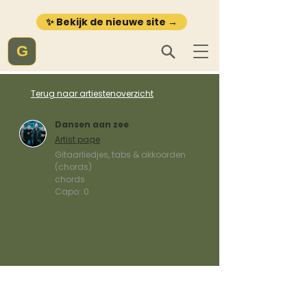
✨ Bekijk de nieuwe site →
G
Terug naar artiestenoverzicht
Dansen aan zee
Artist page
Gitaarliedjes, tabs & akkoorden
(chords)
chords
Capo:
0