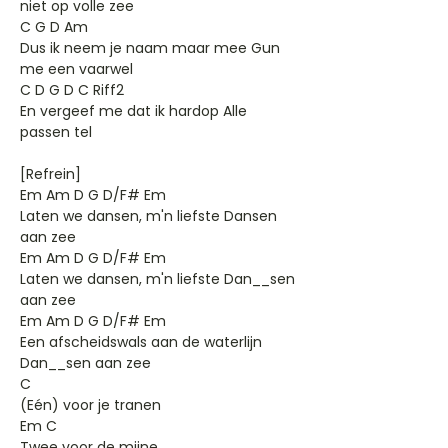
niet op volle zee
C G D Am
Dus ik neem je naam maar mee Gun
me een vaarwel
C D G D C Riff2
En vergeef me dat ik hardop Alle
passen tel
[Refrein]
Em Am D G D/F# Em
Laten we dansen, m'n liefste Dansen
aan zee
Em Am D G D/F# Em
Laten we dansen, m'n liefste Dan__sen
aan zee
Em Am D G D/F# Em
Een afscheidswals aan de waterlijn
Dan__sen aan zee
C
(Eén) voor je tranen
Em C
Twee voor de mijne