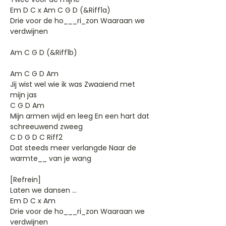
Em D C x Am C G D (&Riff1a)
Drie voor de ho___ri_zon Waaraan we
verdwijnen
Am C G D (&Riff1b)
Am C G D Am
Jij wist wel wie ik was Zwaaiend met
mijn jas
C G D Am
Mijn armen wijd en leeg En een hart dat
schreeuwend zweeg
C D G D C Riff2
Dat steeds meer verlangde Naar de
warmte__ van je wang
[Refrein]
Laten we dansen ...
Em D C x Am
Drie voor de ho___ri_zon Waaraan we
verdwijnen