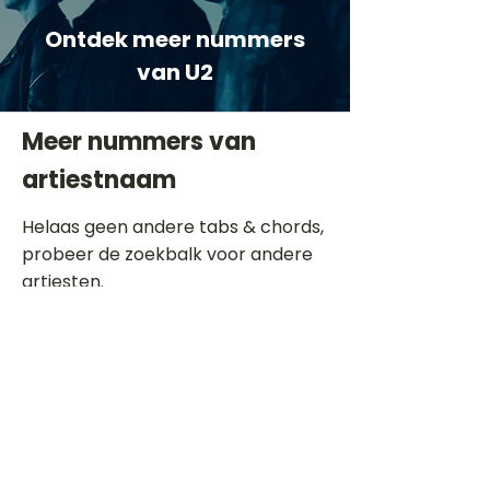
Ontdek meer nummers
van U2
Meer nummers van
artiestnaam
Helaas geen andere tabs & chords,
probeer de zoekbalk voor andere
artiesten.
Dit is een paragraaf. Klik hier om je
eigen tekst toe te voegen.
Beoordeel deze song