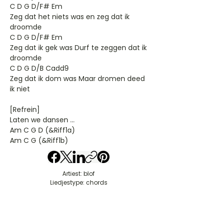
C D G D/F# Em
Zeg dat het niets was en zeg dat ik
droomde
C D G D/F# Em
Zeg dat ik gek was Durf te zeggen dat ik
droomde
C D G D/B Cadd9
Zeg dat ik dom was Maar dromen deed
ik niet
[Refrein]
Laten we dansen ...
Am C G D (&Riff1a)
Am C G (&Riff1b)
Artiest: blof
Liedjestype: chords