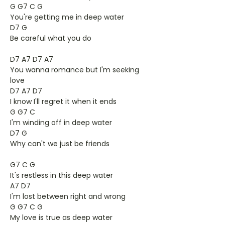
G G7 C G
You're getting me in deep water
D7 G
Be careful what you do
D7 A7 D7 A7
You wanna romance but I'm seeking
love
D7 A7 D7
I know I'll regret it when it ends
G G7 C
I'm winding off in deep water
D7 G
Why can't we just be friends
G7 C G
It's restless in this deep water
A7 D7
I'm lost between right and wrong
G G7 C G
My love is true as deep water