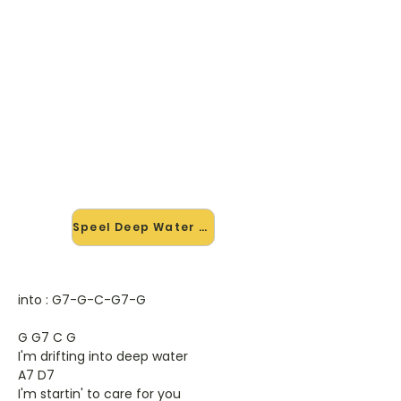
🎸 Speel Deep Water mee — op
jouw tempo
✨ Nieuw • preview — op onze
vernieuwde website speel je Deep
Water van Bob Wills mee met de
interactieve speler: vertraag het
tempo, loop de lastige stukken en zie
je akkoorden meelopen. Test 'm
alvast.
Speel Deep Water mee →
into : G7-G-C-G7-G
G G7 C G
I'm drifting into deep water
A7 D7
I'm startin' to care for you