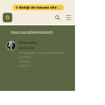
✨ Bekijk de nieuwe site →
G
Terug naar artiestenoverzicht
Deep water
Artist page
Gitaarliedjes, tabs & akkoorden
(chords)
chords
Capo:
0