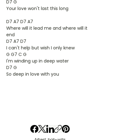
D7 G
Your love won't last this long
D7 A7 D7 A7
Where will it lead me and where will it
end
D7 A7 D7
I can't help but wish I only knew
G G7 C G
I'm winding up in deep water
D7 G
So deep in love with you
Artiest: bob-wills