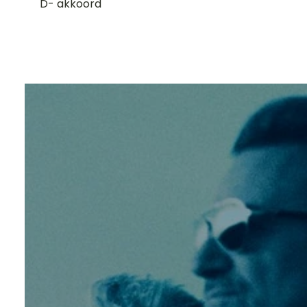
D- akkoord