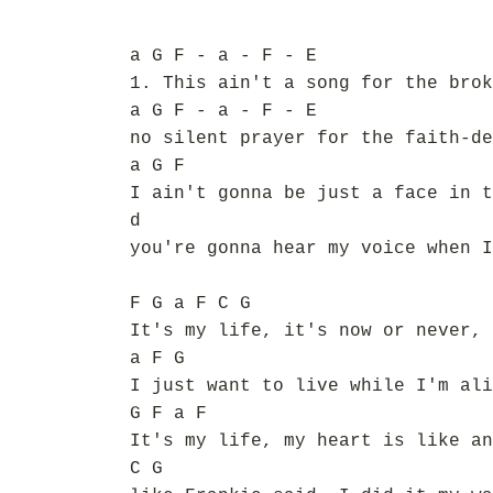
a G F - a - F - E
1. This ain't a song for the brok
a G F - a - F - E
no silent prayer for the faith-de
a G F
I ain't gonna be just a face in t
d
you're gonna hear my voice when I
F G a F C G
It's my life, it's now or never, 
a F G
I just want to live while I'm ali
G F a F
It's my life, my heart is like an
C G