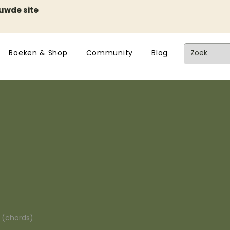
euwde site
Boeken & Shop
Community
Blog
n (chords)