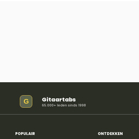
Gitaartabs
G
65.000+ leden sinds 1998
POPULAIR
ONTDEKKEN