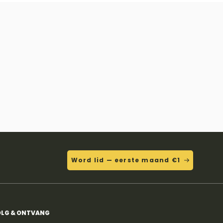
Word lid — eerste maand €1
LG & ONTVANG