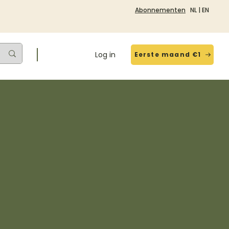
Abonnementen
NL
|
EN
Log in
Eerste maand €1