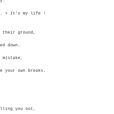
y.
. + It's my life !
 their ground,
ed down.
 mistake,
e your own breaks.
lling you out,