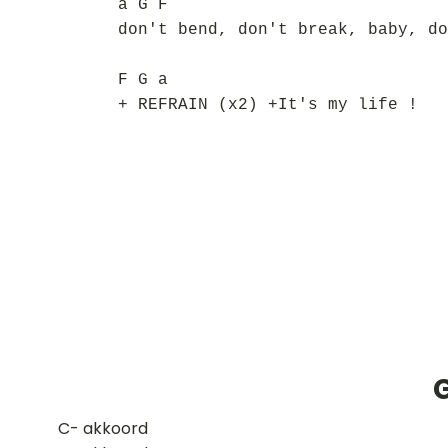
a G F
don't bend, don't break, baby, do
F G a
+ REFRAIN (x2) +It's my life !
G
​C- akkoord