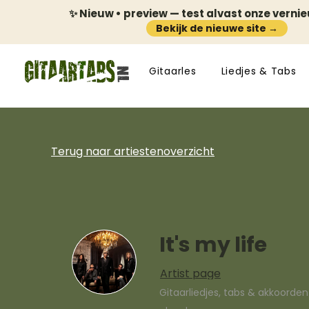
✨ Nieuw • preview — test alvast onze verni
Bekijk de nieuwe site →
Gitaarles
Liedjes & Tabs
Terug naar artiestenoverzicht
It's my life
Artist page
Gitaarliedjes, tabs & akkoorde