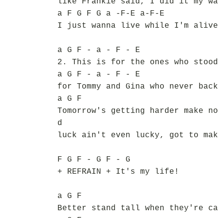
like Frankie said, I did it my wa
a F G F G a -F-E a-F-E
I just wanna live while I'm alive
a G F - a - F - E
2. This is for the ones who stood
a G F - a - F - E
for Tommy and Gina who never back
a G F
Tomorrow's getting harder make no
d
luck ain't even lucky, got to mak
F G F - G F - G
+ REFRAIN + It's my life!
a G F
Better stand tall when they're ca