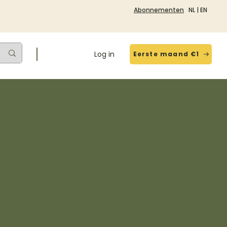
Abonnementen
NL
|
EN
Log in
Eerste maand €1