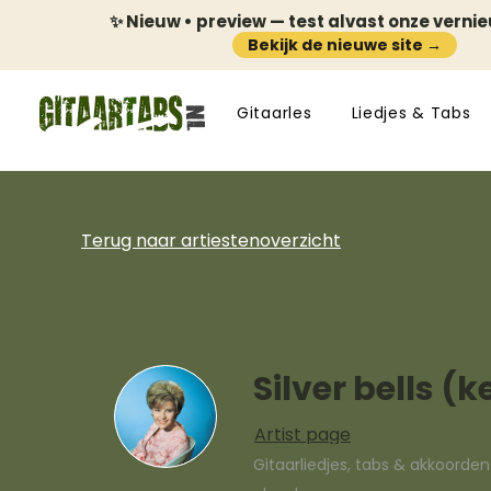
✨ Nieuw • preview — test alvast onze verni
Bekijk de nieuwe site →
Gitaarles
Liedjes & Tabs
Terug naar artiestenoverzicht
Silver bells 
Artist page
Gitaarliedjes, tabs & akkoorde