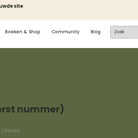
euwde site
Boeken & Shop
Community
Blog
(kerst nummer)
n (chords)