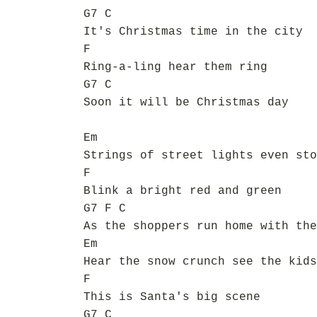
G7 C
It's Christmas time in the city
F
Ring-a-ling hear them ring
G7 C
Soon it will be Christmas day
Em
Strings of street lights even sto
F
Blink a bright red and green
G7 F C
As the shoppers run home with the
Em
Hear the snow crunch see the kids
F
This is Santa's big scene
G7 C