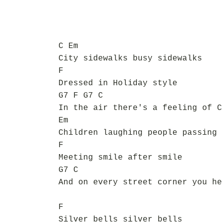
C Em
City sidewalks busy sidewalks
F
Dressed in Holiday style
G7 F G7 C
In the air there's a feeling of C
Em
Children laughing people passing
F
Meeting smile after smile
G7 C
And on every street corner you he
F
Silver bells silver bells