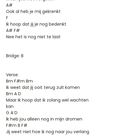
A#
Ook al heb je mij gekrenkt
F
Ik hoop dat jij je nog bedenkt
A# F#
Nee het is nog niet te laat
Bridge: B
Verse:
Bm F#m Bm
Ik weet dat jij ooit terug zult komen
Bm A D
Maar ik hoop dat ik zolang wel wachten
kan
G A D
Ik heb jou alleen nog in mijn dromen
F#m B F#
Jij weet niet hoe ik nog naar jou verlang