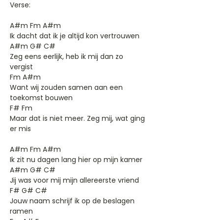
Verse:
A#m Fm A#m
Ik dacht dat ik je altijd kon vertrouwen
A#m G# C#
Zeg eens eerlijk, heb ik mij dan zo
vergist
Fm A#m
Want wij zouden samen aan een
toekomst bouwen
F# Fm
Maar dat is niet meer. Zeg mij, wat ging
er mis
A#m Fm A#m
Ik zit nu dagen lang hier op mijn kamer
A#m G# C#
Jij was voor mij mijn allereerste vriend
F# G# C#
Jouw naam schrijf ik op de beslagen
ramen