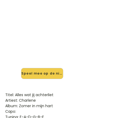
🎸 Speel Alles Wat Jij
Achterliet mee — op jouw
tempo
✨ Nieuw • preview — op onze
vernieuwde website speel je Alles
Wat Jij Achterliet van Charlene mee
met de interactieve speler: vertraag
het tempo, loop de lastige stukken
en zie je akkoorden meelopen. Test
'm alvast.
Speel mee op de nieuwe site →
Titel: Alles wat jij achterliet
Artiest: Charlene
Album: Zomer in mijn hart
Capo:
Tuning: E-A-D-G-B-E