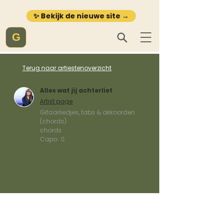
✨ Bekijk de nieuwe site →
G
Terug naar artiestenoverzicht
Alles wat jij achterliet
Artist page
Gitaarliedjes, tabs & akkoorden
(chords)
chords
Capo:
0