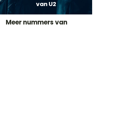
van U2
Meer nummers van
artiestnaam
Helaas geen andere tabs & chords,
probeer de zoekbalk voor andere
artiesten.