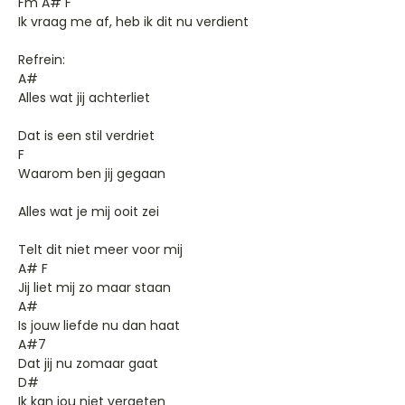
Fm A# F
Ik vraag me af, heb ik dit nu verdient
Refrein:
A#
Alles wat jij achterliet
Dat is een stil verdriet
F
Waarom ben jij gegaan
Alles wat je mij ooit zei
Telt dit niet meer voor mij
A# F
Jij liet mij zo maar staan
A#
Is jouw liefde nu dan haat
A#7
Dat jij nu zomaar gaat
D#
Ik kan jou niet vergeten