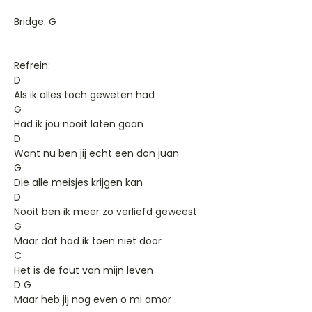
Bridge: G
Refrein:
D
Als ik alles toch geweten had
G
Had ik jou nooit laten gaan
D
Want nu ben jij echt een don juan
G
Die alle meisjes krijgen kan
D
Nooit ben ik meer zo verliefd geweest
G
Maar dat had ik toen niet door
C
Het is de fout van mijn leven
D G
Maar heb jij nog even o mi amor