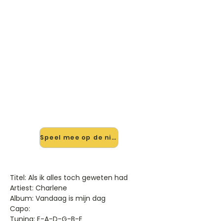
🎸 Speel Als Ik Alles Toch
Geweten Had mee — op jouw
tempo
✨ Nieuw • preview — op onze
vernieuwde website speel je Als Ik
Alles Toch Geweten Had van
Charlene mee met de interactieve
speler: vertraag het tempo, loop de
lastige stukken en zie je akkoorden
meelopen. Test 'm alvast.
Speel mee op de nieuwe site →
Titel: Als ik alles toch geweten had
Artiest: Charlene
Album: Vandaag is mijn dag
Capo:
Tuning: E-A-D-G-B-E