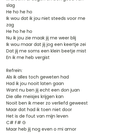
slag
He ho he ho
Ik wou dat ik jou niet steeds voor me
zag
He ho he ho
Nu ik jou zie maak jij me weer blij
Ik wou maar dat jij jog een keertje zei
Dat jij me soms een klein beetje mist
En ik me heb vergist
Refrein:
Als ik alles toch geweten had
Had ik jou nooit laten gaan
Want nu ben jij echt een don juan
Die alle meisjes krijgen kan
Nooit ben ik meer zo verliefd geweest
Maar dat had ik toen niet door
Het is de fout van mijn leven
C# F# G
Maar heb jij nog even o mi amor