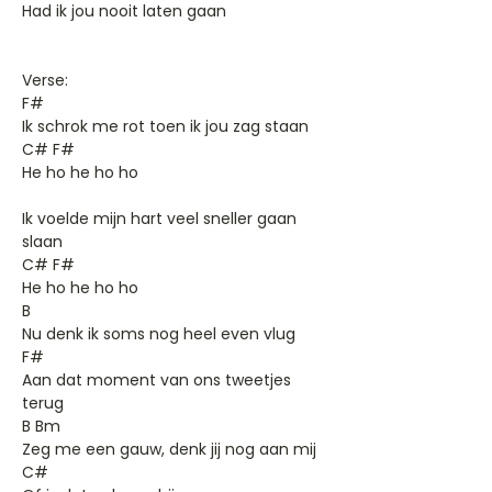
Had ik jou nooit laten gaan
Verse:
F#
Ik schrok me rot toen ik jou zag staan
C# F#
He ho he ho ho
Ik voelde mijn hart veel sneller gaan
slaan
C# F#
He ho he ho ho
B
Nu denk ik soms nog heel even vlug
F#
Aan dat moment van ons tweetjes
terug
B Bm
Zeg me een gauw, denk jij nog aan mij
C#