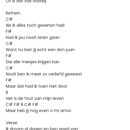
Of is dat ook voorbij
Refrein:
C#
Als ik alles toch geweten had
F#
Had ik jou nooit laten gaan
C#
Want nu ben jij echt een don juan
F#
Die alle meisjes krijgen kan
C#
Nooit ben ik meer zo verliefd geweest
F#
Maar dat had ik toen niet door
B
Het is de fout van mijn leven
C# F# B C# F#
Maar heb jij nog even o mi amor
Verse:
Ik droom al dagen en ben goed van