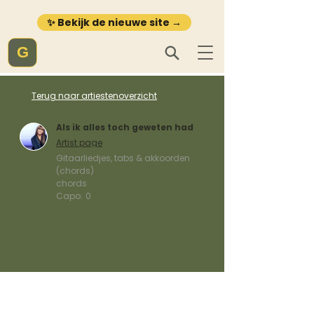
✨ Bekijk de nieuwe site →
G
Terug naar artiestenoverzicht
Als ik alles toch geweten had
Artist page
Gitaarliedjes, tabs & akkoorden
(chords)
chords
Capo:
0