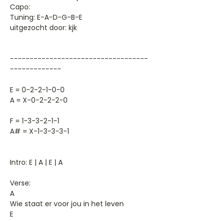
Capo:
Tuning: E-A-D-G-B-E
uitgezocht door: kjk
-----------------------------------
-------------
E = 0-2-2-1-0-0
A = X-0-2-2-2-0
F = 1-3-3-2-1-1
A# = X-1-3-3-3-1
Intro: E | A | E | A
Verse:
A
Wie staat er voor jou in het leven
E