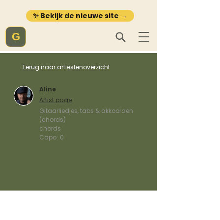
✨ Bekijk de nieuwe site →
G
Terug naar artiestenoverzicht
Aline
Artist page
Gitaarliedjes, tabs & akkoorden
(chords)
chords
Capo:
0