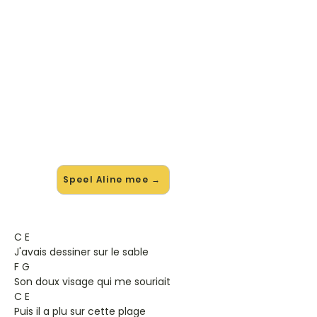
🎸 Speel Aline mee — op jouw
tempo
✨ Nieuw • preview — op onze
vernieuwde website speel je Aline
van Christophe mee met de
interactieve speler: vertraag het
tempo, loop de lastige stukken en zie
je akkoorden meelopen. Test 'm
alvast.
Speel Aline mee →
C E
J'avais dessiner sur le sable
F G
Son doux visage qui me souriait
C E
Puis il a plu sur cette plage