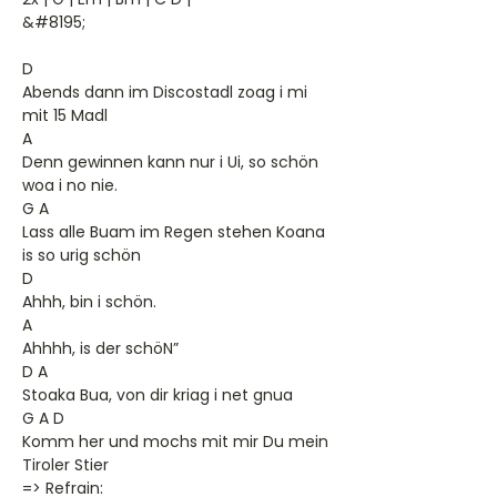
&#8195;
D
Abends dann im Discostadl zoag i mi
mit 15 Madl
A
Denn gewinnen kann nur i Ui, so schön
woa i no nie.
G A
Lass alle Buam im Regen stehen Koana
is so urig schön
D
Ahhh, bin i schön.
A
Ahhhh, is der schöN”
D A
Stoaka Bua, von dir kriag i net gnua
G A D
Komm her und mochs mit mir Du mein
Tiroler Stier
=> Refrain: