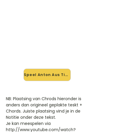
🎸 Speel Anton Aus Tirol mee —
op jouw tempo
✨ Nieuw • preview — op onze
vernieuwde website speel je Anton
Aus Tirol van Dj Otzi mee met de
interactieve speler: vertraag het
tempo, loop de lastige stukken en zie
je akkoorden meelopen. Test 'm
alvast.
Speel Anton Aus Tirol mee →
NB: Plaatsing van Chrods hieronder is
anders dan origineel geplakte teskt +
Chords. Juiste plaatsing vind je in de
Notitie onder deze tekst.
Je kan meespelen via
http://www.youtube.com/watch?