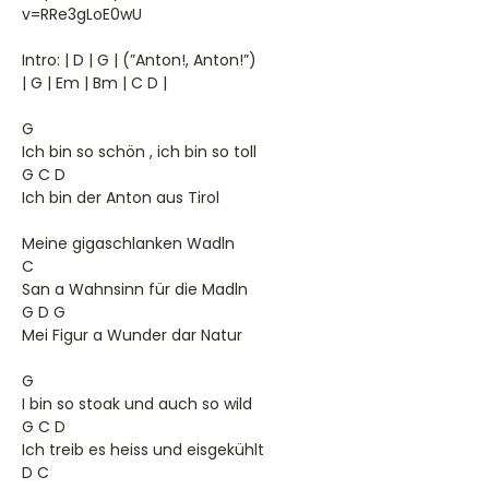
v=RRe3gLoE0wU
Intro: | D | G | (”Anton!, Anton!”)
| G | Em | Bm | C D |
G
Ich bin so schön , ich bin so toll
G C D
Ich bin der Anton aus Tirol
Meine gigaschlanken Wadln
C
San a Wahnsinn für die Madln
G D G
Mei Figur a Wunder dar Natur
G
I bin so stoak und auch so wild
G C D
Ich treib es heiss und eisgekühlt
D C