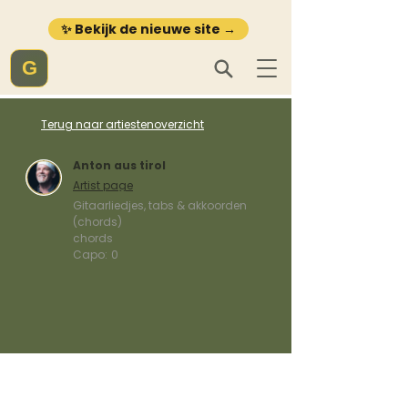
✨ Bekijk de nieuwe site →
G
Terug naar artiestenoverzicht
Anton aus tirol
Artist page
Gitaarliedjes, tabs & akkoorden
(chords)
chords
Capo:
0