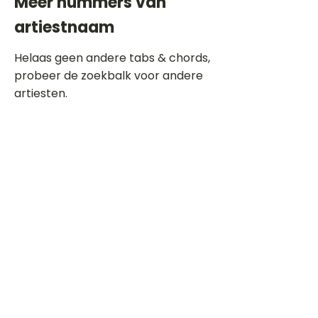
Meer nummers van
artiestnaam
Helaas geen andere tabs & chords,
probeer de zoekbalk voor andere
artiesten.
Dit is een paragraaf. Klik hier om je
eigen tekst toe te voegen.