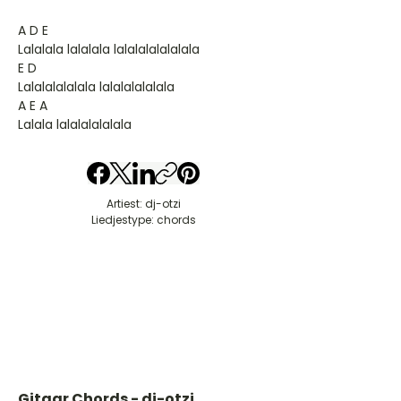
A D E
Lalalala lalalala lalalalalalalala
E D
Lalalalalalala lalalalalalala
A E A
Lalala lalalalalalala
Artiest: dj-otzi
Liedjestype: chords
Gitaar Chords - dj-otzi