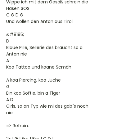
Wippe ich mit dem Gesäß schrein die
Hasen SOS
C G D G
Und wollen den Anton aus Tirol.
&#8195;
D
Blaue Pille, Sellerie des braucht so a
Anton nie
A
Koa Tattoo und koane Scmäh
A koa Piercing, koa Juche
G
Bin koa Softie, bin a Tiger
A D
Girls, so an Typ wie mi des gab´s noch
nie
=> Refrain:
2x | G | Em | Bm | C D |