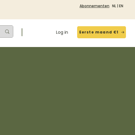
Abonnementen
NL
|
EN
Log in
Eerste maand €1