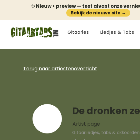
✨ Nieuw • preview — test alvast onze verni
Bekijk de nieuwe site →
Gitaarles
Liedjes & Tabs
Terug naar artiestenoverzicht
De dronken 
Artist page
Gitaarliedjes, tabs & akkoorde