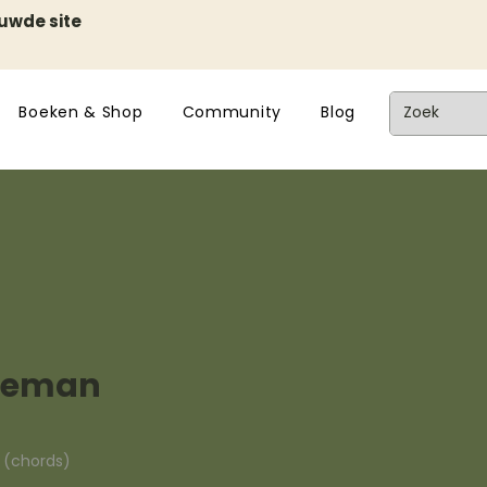
euwde site
Boeken & Shop
Community
Blog
zeeman
n (chords)