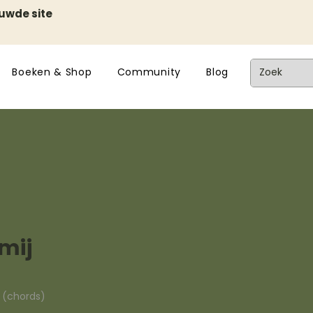
euwde site
Boeken & Shop
Community
Blog
mij
n (chords)