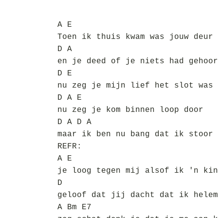
A E
Toen ik thuis kwam was jouw deur 
D A
en je deed of je niets had gehoor
D E
nu zeg je mijn lief het slot was 
D A E
nu zeg je kom binnen loop door
D A D A
maar ik ben nu bang dat ik stoor
REFR:
A E
je loog tegen mij alsof ik 'n kin
D
geloof dat jij dacht dat ik helem
A Bm E7