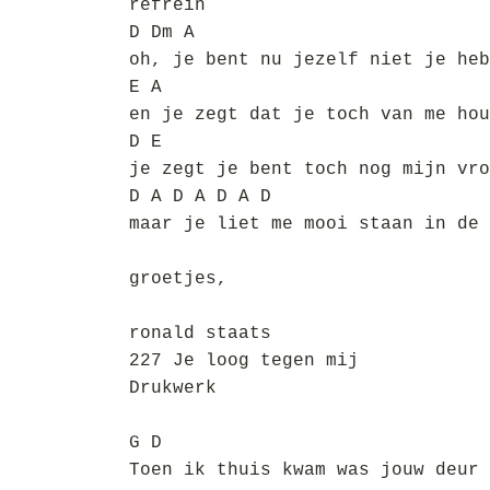
refrein
D Dm A
oh, je bent nu jezelf niet je heb
E A
en je zegt dat je toch van me hou
D E
je zegt je bent toch nog mijn vro
D A D A D A D
maar je liet me mooi staan in de 
groetjes,
ronald staats
227 Je loog tegen mij
Drukwerk
G D
Toen ik thuis kwam was jouw deur 