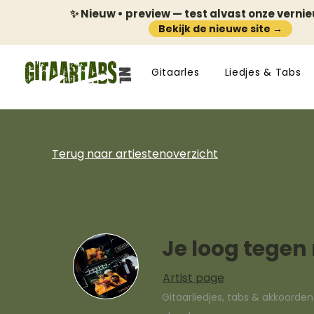
✨ Nieuw • preview — test alvast onze verni
Bekijk de nieuwe site →
Gitaarles
Liedjes & Tabs
Terug naar artiestenoverzicht
Je loog tegen 
Artist page
Gitaarliedjes, tabs & akkoorde