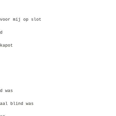
voor mij op slot
d
kapot
d was
aal blind was