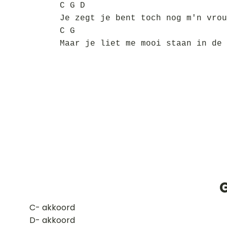
C G D
Je zegt je bent toch nog m'n vrou
C G
Maar je liet me mooi staan in de 
​C- akkoord
D- akkoord