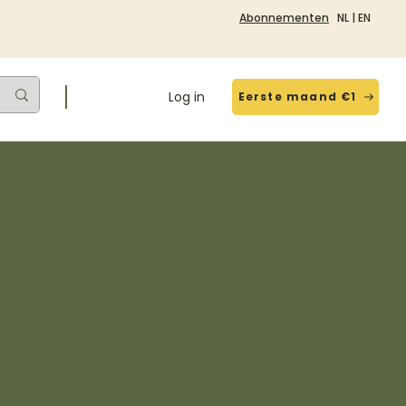
Abonnementen
NL
|
EN
Log in
Eerste maand €1