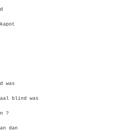
d
kapot
d was
aal blind was
n ?
an dan