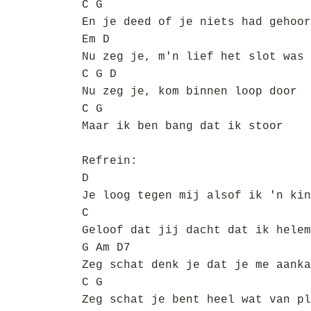
C G
En je deed of je niets had gehoor
Em D
Nu zeg je, m'n lief het slot was 
C G D
Nu zeg je, kom binnen loop door
C G
Maar ik ben bang dat ik stoor
Refrein:
D
Je loog tegen mij alsof ik 'n kin
C
Geloof dat jij dacht dat ik helem
G Am D7
Zeg schat denk je dat je me aanka
C G
Zeg schat je bent heel wat van pl