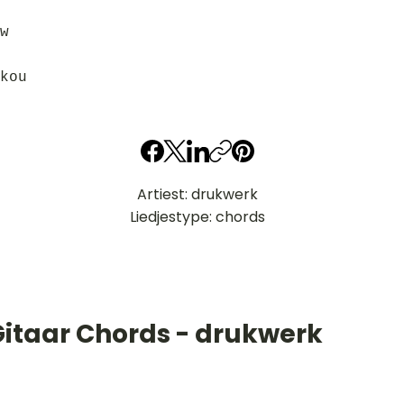
w
kou
Artiest: drukwerk
Liedjestype: chords
Gitaar Chords - drukwerk